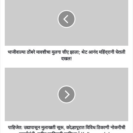
ठोंबरे
मावशीचा
मुलगा
सीए
झाला;
थेट
आनंद
महिंद्रानी
घेतली
भाजीवाल्या ठोंबरे मावशीचा मुलगा सीए झाला; थेट आनंद महिंद्रानी घेतली
दखल!
दखल!
पाहिजेत:
उद्यापासून
मुलाखती
सूरू,
कोल्हापूरात
विविध
ठिकाणी
नोकरीची
सुवर्णसंधी;
नवीन
पाहिजेत: उद्यापासून मुलाखती सूरू, कोल्हापूरात विविध ठिकाणी नोकरीची
जाहिराती