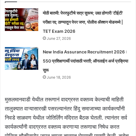
मोठी बातमी: पेपरफुटीचे सत्र सुरूच; उद्या होणारी ‘टीईटी’
परीक्षा रद्द; ठाण्यातून पेपर जप्त, पोलीस ॲक्शन मोडमध्ये |
TET Exam 2026
June 27, 2026
New India Assurance Recruitment 2026 :
550 प्रशिक्षणार्थी पदांसाठी भरती; ऑनलाईन अर्ज प्रक्रिया
सुरू
June 18, 2026
मुसलमानवाडी येथील तरूणानं वादग्रस्त वक्तव्य केल्याची माहिती
तालुक्यात वाऱ्यासारखी पसरल्यानंतर हिंदु समाजाच्या कार्यकर्त्यांनी
निवडे साळवण येथील जोतिर्लिंग मंदिरात बैठक घेतली. त्यानंतर सर्व
कार्यकर्त्यांनी वादग्रस्त वक्तव्य करणाऱ्या तरूणाचा निषेध करत
पोलिस चौकीसमोर जमून त्याला ताब्यात घेण्याची मागणी केली. तसेच