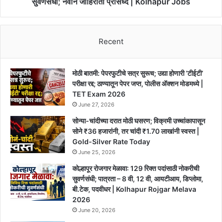
सुवर्णसंधी; नवीन जाहिराती प्रसिध्द | Kolhapur Jobs
प्रसिध्द
|
Kolhapur
Recent
Jobs
मोठी बातमी: पेपरफुटीचे सत्र सुरूच; उद्या होणारी ‘टीईटी’
परीक्षा रद्द; ठाण्यातून पेपर जप्त, पोलीस ॲक्शन मोडमध्ये |
TET Exam 2026
June 27, 2026
सोन्या-चांदीच्या दरात मोठी घसरण; विक्रमी उच्चांकापासून
सोने ₹36 हजारांनी, तर चांदी ₹1.70 लाखांनी स्वस्त |
Gold-Silver Rate Today
June 25, 2026
कोल्हापूर रोजगार मेळावा: 129 रिक्त पदांसाठी नोकरीची
सुवर्णसंधी; पात्रता – 8 वी, 12 वी, आयटीआय, डिप्लोमा,
बी.टेक, पदवीधर | Kolhapur Rojgar Melava
2026
June 20, 2026