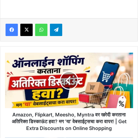
Facebook
X
WhatsApp
Telegram
Amazon,
Flipkart,
Meesho,
Myntra
वर
खरेदी
करताना
अतिरिक्त
डिस्काऊंट
हवा?
Amazon, Flipkart, Meesho, Myntra वर खरेदी करताना
मग
अतिरिक्त डिस्काऊंट हवा? मग ‘या’ वेबसाईट्सचा करा वापर! | Get
‘या’
Extra Discounts on Online Shopping
वेबसाईट्सचा