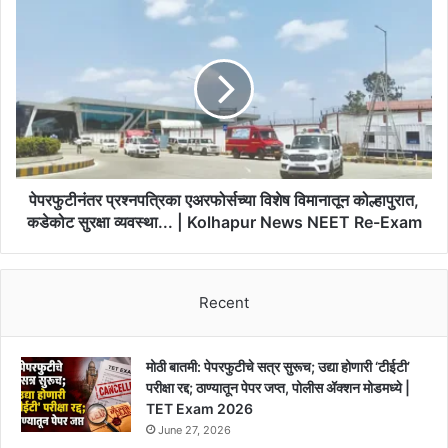
करा
पेपरफुटीनंतर
वापर!
प्रश्नपत्रिका
|
एअरफोर्सच्या
Get
विशेष
Extra
विमानातून
Discounts
कोल्हापुरात,
on
कडेकोट
Online
सुरक्षा
Shopping
व्यवस्था...
|
पेपरफुटीनंतर प्रश्नपत्रिका एअरफोर्सच्या विशेष विमानातून कोल्हापुरात,
Kolhapur
कडेकोट सुरक्षा व्यवस्था... | Kolhapur News NEET Re-Exam
News
NEET
Re-
Recent
Exam
मोठी बातमी: पेपरफुटीचे सत्र सुरूच; उद्या होणारी ‘टीईटी’
परीक्षा रद्द; ठाण्यातून पेपर जप्त, पोलीस ॲक्शन मोडमध्ये |
TET Exam 2026
June 27, 2026