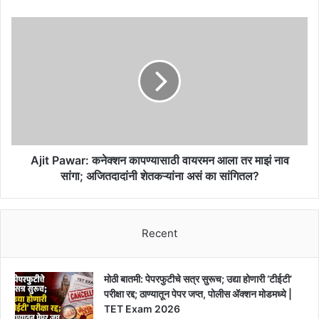
Ajit
Pawar:
कनेक्शन
कापण्यासाठी
वायरमन
आला
तर
माझं
नाव
सांगा;
Ajit Pawar: कनेक्शन कापण्यासाठी वायरमन आला तर माझं नाव
अजितदादांनी
सांगा; अजितदादांनी शेतकऱ्यांना असं का सांगितल?
शेतकऱ्यांना
असं
का
Recent
सांगितल?
मोठी बातमी: पेपरफुटीचे सत्र सुरूच; उद्या होणारी ‘टीईटी’
परीक्षा रद्द; ठाण्यातून पेपर जप्त, पोलीस ॲक्शन मोडमध्ये |
TET Exam 2026