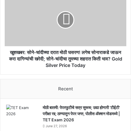
नियम..
सोने-
चांदीच्या
दरात
मोठी
घसरण!
लगेच
सोनाराकडे
जाऊन
करा
खुशखबर: सोने-चांदीच्या दरात मोठी घसरण! लगेच सोनाराकडे जाऊन
दागिन्यांची
करा दागिन्यांची खरेदी; सोने-चांदीचा तुमच्या शहरात किती भाव? Gold
खरेदी;
Silver Price Today
सोने-
चांदीचा
तुमच्या
शहरात
Recent
किती
भाव?
Gold
मोठी बातमी: पेपरफुटीचे सत्र सुरूच; उद्या होणारी ‘टीईटी’
Silver
परीक्षा रद्द; ठाण्यातून पेपर जप्त, पोलीस ॲक्शन मोडमध्ये |
Price
TET Exam 2026
Today
June 27, 2026