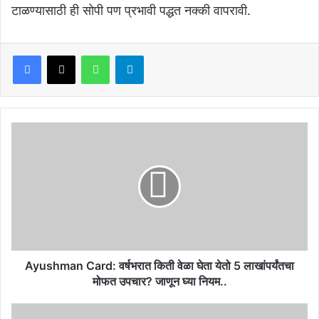
टाळण्यासाठी ही सोपी पण प्रभावी पद्धत नक्की वापरावी.
Facebook
X
WhatsApp
Telegram
Ayushman
Card:
वर्षभरात
किती
वेळा
घेता
येतो
5
लाखांपर्यंतचा
मोफत
Ayushman Card: वर्षभरात किती वेळा घेता येतो 5 लाखांपर्यंतचा
उपचार?
मोफत उपचार? जाणून घ्या नियम..
जाणून
घ्या
खुशखबर: