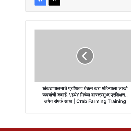
खेकडापालनाचे
प्रशिक्षण
घेऊन
करा
महिन्याला
लाखो
रूपयांची
कमाई,
\'इथे\'
मिळेल
खेकडापालनाचे प्रशिक्षण घेऊन करा महिन्याला लाखो
शास्त्रशुध्द
रूपयांची कमाई, \'इथे\' मिळेल शास्त्रशुध्द प्रशिक्षण..
प्रशिक्षण..
लगेच संपर्क साधा | Crab Farming Training
लगेच
संपर्क
साधा
|
Crab