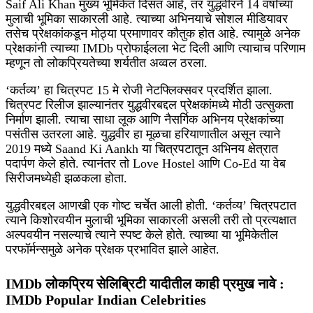
Saif Ali Khan मुख्य भूमिकेत दिसत आहे, तर युद्धवीरने 14 वर्षांच्या
मुलाची भूमिका साकारली आहे. त्याच्या अभिनयाचे सोशल मीडियावर
तसेच प्रेक्षकांकडून मोठ्या प्रमाणावर कौतुक होत आहे. त्यामुळे अनेक
प्रेक्षकांनी त्याच्या IMDb प्रोफाईलला भेट दिली आणि त्याचाच परिणाम
म्हणून तो लोकप्रियतेच्या शर्यतीत अव्वल ठरला.
‘कर्तव्य’ हा चित्रपट 15 मे रोजी नेटफ्लिक्सवर प्रदर्शित झाला.
चित्रपट रिलीज झाल्यानंतर युद्धवीरबद्दल प्रेक्षकांमध्ये मोठी उत्सुकता
निर्माण झाली. त्याचा साधा लूक आणि नैसर्गिक अभिनय प्रेक्षकांच्या
पसंतीस उतरला आहे. युद्धवीर हा मूळचा हरियाणातील असून त्याने
2019 मध्ये Saand Ki Aankh या चित्रपटातून अभिनय क्षेत्रात
पदार्पण केले होते. त्यानंतर तो Love Hostel आणि Co-Ed या वेब
सिरीजमध्येही झळकला होता.
युद्धवीरबद्दल आणखी एक गोष्ट चर्चेत आली होती. ‘कर्तव्य’ चित्रपटात
त्याने किशोरवयीन मुलाची भूमिका साकारली असली तरी तो प्रत्यक्षात
अल्पवयीन नसल्याचे त्याने स्पष्ट केले होते. त्याच्या या भूमिकेतील
परफॉर्मन्समुळे अनेक प्रेक्षक प्रभावित झाले आहेत.
IMDb लोकप्रिय सेलिब्रिटी यादीतील काही प्रमुख नावे :
IMDb Popular Indian Celebrities