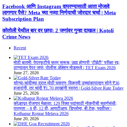
Facebook
X
WhatsApp
Telegram
Facebook
X
WhatsApp
Telegram
Facebook
Facebook आणि Instagram वापरण्यासाठी आता मोजावे
आणि
लागणार पैसे? Meta च्या नव्या निर्णयाची जोरदार चर्चा | Meta
Instagram
Subscription Plan
वापरण्यासाठी
आता
कोतोली
कोतोली येथील बार वर छापा; 2 जणांवर गुन्हा दाखल | Kotoli
मोजावे
येथील
Crime News
लागणार
बार
पैसे?
वर
Meta
Recent
छापा;
च्या
2
नव्या
जणांवर
निर्णयाची
मोठी बातमी: पेपरफुटीचे सत्र सुरूच; उद्या होणारी ‘टीईटी’ परीक्षा रद्द;
गुन्हा
जोरदार
ठाण्यातून पेपर जप्त, पोलीस ॲक्शन मोडमध्ये | TET Exam 2026
दाखल
चर्चा
June 27, 2026
|
|
Kotoli
Meta
सोन्या-चांदीच्या दरात मोठी घसरण; विक्रमी उच्चांकापासून सोने ₹36
Crime
Subscription
हजारांनी, तर चांदी ₹1.70 लाखांनी स्वस्त | Gold-Silver Rate Today
News
Plan
June 25, 2026
कोल्हापूर रोजगार मेळावा: 129 रिक्त पदांसाठी नोकरीची सुवर्णसंधी;
पात्रता – 8 वी, 12 वी, आयटीआय, डिप्लोमा, बी.टेक, पदवीधर |
Kolhapur Rojgar Melava 2026
June 20, 2026