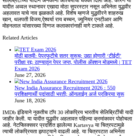
सेलिब्रिटींच्या यादीने अनेकांना आश्चर्याचा धक्का दिला आहे. कारण या
यादीत अव्वल स्थानावर एखादा मोठा सुपरस्टार नसून अभिनेता युद्धवीर
अहलावत याचे नाव झळकले आहे. विशेष म्हणजे युद्धवीरने शाहरुख
खान, थलपती विजय,ऐश्वर्या राय बच्चन, ज्युनियर एनटीआर आणि
मोहनलाल यांसारख्या दिग्गज कलाकारांनाही मागे टाकले आहे.
Related Articles
मोठी बातमी: पेपरफुटीचे सत्र सुरूच; उद्या होणारी ‘टीईटी’
परीक्षा रद्द; ठाण्यातून पेपर जप्त, पोलीस ॲक्शन मोडमध्ये | TET
Exam 2026
June 27, 2026
New India Assurance Recruitment 2026 : 550
प्रशिक्षणार्थी पदांसाठी भरती; ऑनलाईन अर्ज प्रक्रिया सुरू
June 18, 2026
IMDb इंडियाने नुकतीच टॉप 30 लोकप्रिय भारतीय सेलिब्रिटींची यादी
जाहीर केली. या यादीत युद्धवीर अहलावत पहिल्या क्रमांकावर पोहोचला
आहे. नेटफ्लिक्सवर प्रदर्शित झालेल्या Kartavya या चित्रपटामुळे
त्याची लोकप्रियता झपाट्याने वाढली आहे. या चित्रपटात अभिनेता