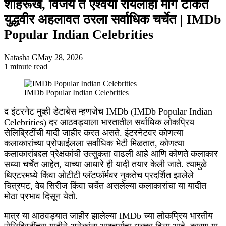
शाहरूख, विजय ते ऐश्वर्या रायलाही मागे टाकत
युद्धवीर अहलावत ठरला सर्वाधिक चर्चेत | IMDb
Popular Indian Celebrities
Natasha G
May 28, 2026
1 minute read
Facebook
X
WhatsApp
Telegram
IMDb Popular Indian Celebrities
द इंटरनेट मुव्ही डेटाबेस म्हणजेच IMDb (IMDb Popular Indian
Celebrities) दर आठवड्याला भारतातील सर्वाधिक लोकप्रिय
सेलिब्रिटींची यादी जाहीर करत असते. इंटरनेटवर कोणत्या
कलाकारांच्या प्रोफाईलला सर्वाधिक भेटी मिळतात, कोणत्या
कलाकारांबद्दल प्रेक्षकांची उत्सुकता वाढली आहे आणि कोणते कलाकार
सध्या चर्चेत आहेत, याच्या आधारे ही यादी तयार केली जाते. त्यामुळे
थिएटरमध्ये किंवा ओटीटी प्लॅटफॉर्मवर नुकतेच प्रदर्शित झालेले
चित्रपट, वेब सिरीज किंवा चर्चेत असलेल्या कलाकारांचा या यादीत
मोठा प्रभाव दिसून येतो.
मात्र या आठवड्यात जाहीर झालेल्या IMDb च्या लोकप्रिय भारतीय