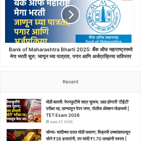
Kolhapur
Maharashtra
Rain
Bharti
2025:
बँक
ऑफ
महाराष्ट्रमध्ये
मेगा
भरती
Bank of Maharashtra Bharti 2025: बँक ऑफ महाराष्ट्रमध्ये
सुरु;
मेगा भरती सुरु; जाणून घ्या पात्रता, पगार आणि अर्जप्रक्रिया सविस्तर
जाणून
घ्या
पात्रता,
Recent
पगार
आणि
अर्जप्रक्रिया
सविस्तर
मोठी बातमी: पेपरफुटीचे सत्र सुरूच; उद्या होणारी ‘टीईटी’
परीक्षा रद्द; ठाण्यातून पेपर जप्त, पोलीस ॲक्शन मोडमध्ये |
TET Exam 2026
June 27, 2026
सोन्या-चांदीच्या दरात मोठी घसरण; विक्रमी उच्चांकापासून
सोने ₹36 हजारांनी, तर चांदी ₹1.70 लाखांनी स्वस्त |