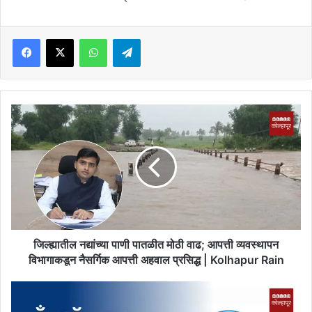
Facebook
X
WhatsApp
Telegram
जिल्ह्यातील
नद्यांच्या
पाणी
पातळीत
मोठी
वाढ;
आपत्ती
व्यवस्थापन
विभागाकडून
नैसर्गिक
जिल्ह्यातील नद्यांच्या पाणी पातळीत मोठी वाढ; आपत्ती व्यवस्थापन
आपत्ती
विभागाकडून नैसर्गिक आपत्ती अहवाल प्रसिद्ध | Kolhapur Rain
अहवाल
प्रसिद्ध
Bank
|
of