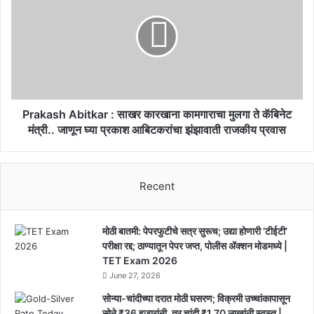
2024
:
साखर
कारखाना
कामगाराचा
मुलगा
ते
कॅबिनेट
मंत्री..
Prakash Abitkar : साखर कारखाना कामगाराचा मुलगा ते कॅबिनेट
जाणून
मंत्री.. जाणून घ्या प्रकाश आबिटकरांचा झंझावाती राजकीय प्रवास
घ्या
प्रकाश
आबिटकरांचा
Recent
झंझावाती
राजकीय
प्रवास
मोठी बातमी: पेपरफुटीचे सत्र सुरूच; उद्या होणारी ‘टीईटी’
परीक्षा रद्द; ठाण्यातून पेपर जप्त, पोलीस ॲक्शन मोडमध्ये |
TET Exam 2026
June 27, 2026
सोन्या-चांदीच्या दरात मोठी घसरण; विक्रमी उच्चांकापासून
सोने ₹36 हजारांनी, तर चांदी ₹1.70 लाखांनी स्वस्त |