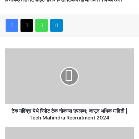
Facebook
X
WhatsApp
Telegram
टेक
महिंद्रा
येथे
रिमोट
टेक
नोकऱ्या
उपलब्ध;
जाणून
अधिक
माहिती
टेक महिंद्रा येथे रिमोट टेक नोकऱ्या उपलब्ध; जाणून अधिक माहिती |
|
Tech Mahindra Recruitment 2024
Tech
Mahindra
Prakash
Recruitment
Abitkar