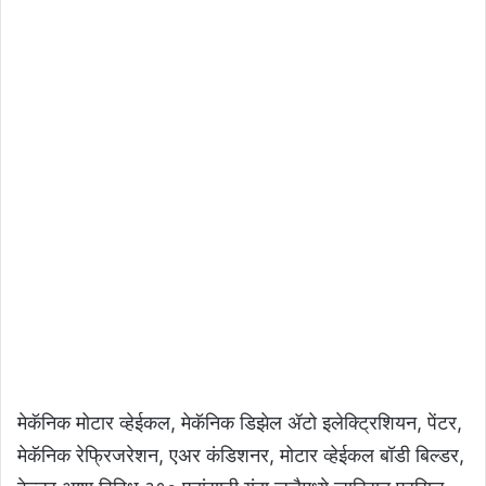
राज्य परिवहन महामंडळाच्या विभागातील रिक्त पदांची
भरती अद्याप झालेली नाही. प्रशासनातील मंजूर ६४३
पदांपैकी ३०७, कार्यशाळेतील १२४९ पैकी ३६६,
वाहतुकीतील २८० पैकी ४२ पदे रिक्त आहेत.
चालकांच्या मंजूर १९३६ पैकी ६७७, तर वाहकांच्या
१९८३ पैकी ५७२ पदे रिक्त असून, या सर्वच
पदांकरिता भरती प्रक्रिया राबवली नसल्याने
प्रशासनावर त्याचा ताण येत आहे. कर्मचाऱ्यांच्या
कामाच्या वेळा निश्‍चित करताना तारेवरची कसरत होत
आहे.
मेकॅनिक मोटार व्हेईकल, मेकॅनिक डिझेल ॲटो इलेक्ट्रिशियन, पेंटर,
मेकॅनिक रेफ्रिजरेशन, एअर कंडिशनर, मोटार व्हेईकल बॉडी बिल्डर,