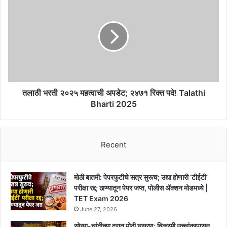
करून
भरती
अकाउंट
२०२५
केले
महत्वाची
खाली!
अपडेट;
PM
२४७१
Kisan
रिक्त
पदे!
Talathi
Bharti
तलाठी भरती २०२५ महत्वाची अपडेट; २४७१ रिक्त पदे! Talathi
2025
Bharti 2025
Recent
मोठी बातमी: पेपरफुटीचे सत्र सुरूच; उद्या होणारी ‘टीईटी’
परीक्षा रद्द; ठाण्यातून पेपर जप्त, पोलीस ॲक्शन मोडमध्ये |
TET Exam 2026
June 27, 2026
सोन्या-चांदीच्या दरात मोठी घसरण; विक्रमी उच्चांकापासून