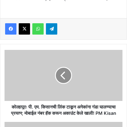
Facebook
X
WhatsApp
Telegram
कोल्‍हापूरः
पी.
एम.
किसानची
लिंक
टाकून
अनेकांना
गंडा
घालण्याचा
प्रयत्न;
कोल्‍हापूरः पी. एम. किसानची लिंक टाकून अनेकांना गंडा घालण्याचा
मोबाईल
प्रयत्न; मोबाईल नंबर हॅक करून अकाउंट केले खाली! PM Kisan
नंबर
हॅक
तलाठी