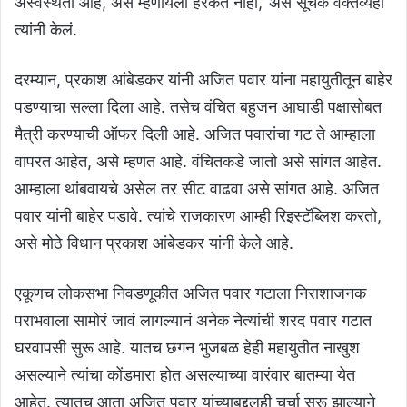
अस्वस्थता आहे, असं म्हणायला हरकत नाही,’ असं सूचक वक्तव्यही
त्यांनी केलं.
दरम्यान, प्रकाश आंबेडकर यांनी अजित पवार यांना महायुतीतून बाहेर
पडण्याचा सल्ला दिला आहे. तसेच वंचित बहुजन आघाडी पक्षासोबत
मैत्री करण्याची ऑफर दिली आहे. अजित पवारांचा गट ते आम्हाला
वापरत आहेत, असे म्हणत आहे. वंचितकडे जातो असे सांगत आहेत.
आम्हाला थांबवायचे असेल तर सीट वाढवा असे सांगत आहे. अजित
पवार यांनी बाहेर पडावे. त्यांचे राजकारण आम्ही रिइस्टॅब्लिश करतो,
असे मोठे विधान प्रकाश आंबेडकर यांनी केले आहे.
एकूणच लोकसभा निवडणूकीत अजित पवार गटाला निराशाजनक
पराभवाला सामोरं जावं लागल्यानं अनेक नेत्यांची शरद पवार गटात
घरवापसी सुरू आहे. यातच छगन भुजबळ हेही महायुतीत नाखुश
असल्याने त्यांचा कोंडमारा होत असल्याच्या वारंवार बातम्या येत
आहेत. त्यातच आता अजित पवार यांच्याबद्दलही चर्चा सुरू झाल्याने