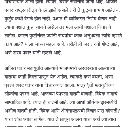
विचारण्यात आला होता. त्यावर, घरात सर्वांनाच जागा आहे. अजित
पवार राष्ट्रवादीतून वेगळे झाले असले तरी ते कुटुंबाचा भाग आहेतच.
कुटुंब कधी वेगळे होत नाही. पक्षात मी व्यक्तिगत निर्णय घेणार नाही.
त्यांना पक्षात पुन्हा यायचे असेल तर मला आधी पक्षाला विचारावे
लागेल. कारण फुटीनंतर ज्यांनी संघर्षाचा काळ अनुभवला त्यांचे म्हणणे
काय आहे? याला जास्त महत्व आहे. तरीही ही जर तरची गोष्ट आहे,
असे शरद पवार यांनी म्हटले आहे.
अजित पवार महायुतीत आल्याने भाजपमध्ये अस्वस्थता आल्याच्या
बातम्या काही दिवसांपासून येत आहेत. त्याकडे कसं बघता, असा
प्रश्न शरद पवार यांना विचारण्यात आला. मात्र \’तो महायुतीच्या
लोकांचा प्रश्न आहे. आजच्या पेपरला बातमी वाचली. विवेक नावाचं
साप्ताहिक आहे. त्यात ही बातमी आहे. त्या आधी ऑर्गनायझरमध्येही
अशीच बातमी होती. विवेक आणि ऑर्गनायझरची विचारधारा कोणती?
याचा शोध घ्यावा लागेल. यात ते छापून आलंय याचा अर्थ त्यांच्यात