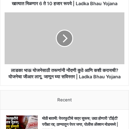
मिळणार
खात्यात मिळणार 6 ते 10 हजार रूपये | Ladka Bhau Yojana
6
ते
लाडका
10
भाऊ
हजार
योजनेसाठी
रूपये
तरूणांनी
|
नोंदणी
Ladka
कुठे
Bhau
आणि
Yojana
कशी
करायची?
योजनेचा
लाडका भाऊ योजनेसाठी तरूणांनी नोंदणी कुठे आणि कशी करायची?
जीआर
योजनेचा जीआर लागू, जाणून घ्या सविस्तर | Ladka Bhau Yojana
लागू,
जाणून
घ्या
Recent
सविस्तर
|
Ladka
Bhau
मोठी बातमी: पेपरफुटीचे सत्र सुरूच; उद्या होणारी ‘टीईटी’
Yojana
परीक्षा रद्द; ठाण्यातून पेपर जप्त, पोलीस ॲक्शन मोडमध्ये |