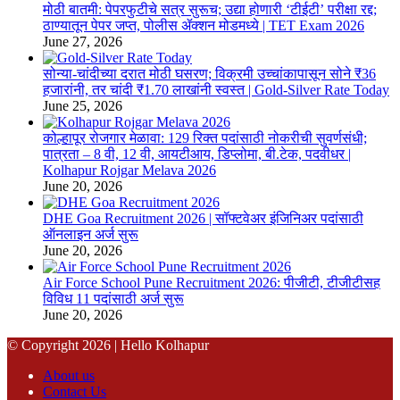
येण्याची
या
मोठी बातमी: पेपरफुटीचे सत्र सुरूच; उद्या होणारी ‘टीईटी’ परीक्षा रद्द;
संभाव्य
लिंकवरून
ठाण्यातून पेपर जप्त, पोलीस ॲक्शन मोडमध्ये | TET Exam 2026
ठिकाणे
तपासा
June 27, 2026
जाणून
निवड
घ्या
यादी
सोन्या-चांदीच्या दरात मोठी घसरण; विक्रमी उच्चांकापासून सोने ₹36
|
व
हजारांनी, तर चांदी ₹1.70 लाखांनी स्वस्त | Gold-Silver Rate Today
Kolhapur
प्रतिक्षा
June 25, 2026
Flood
यादी
2024
|
कोल्हापूर रोजगार मेळावा: 129 रिक्त पदांसाठी नोकरीची सुवर्णसंधी;
RTE
पात्रता – 8 वी, 12 वी, आयटीआय, डिप्लोमा, बी.टेक, पदवीधर |
Admission
Kolhapur Rojgar Melava 2026
2024
June 20, 2026
DHE Goa Recruitment 2026 | सॉफ्टवेअर इंजिनिअर पदांसाठी
ऑनलाइन अर्ज सुरू
June 20, 2026
Air Force School Pune Recruitment 2026: पीजीटी, टीजीटीसह
विविध 11 पदांसाठी अर्ज सुरू
June 20, 2026
© Copyright 2026 |
Hello Kolhapur
About us
Contact Us