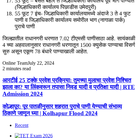
53 फूट – बसंत बहार ते जिल्हाधिकारी कार्यालय पूर्व भाग पाण्यात
(जिल्हाधिकारी कार्यालय पिछाडीस उमेदपुरी)
55 फूट 7 इंच- जिल्हाधिकारी कार्यालयामध्ये अंदाजे 3 ते 4 फुट
पाणी व जिल्हाधिकारी कार्यालय समोरील भाग (नागाळा पार्क)
पुराचे पाणी
जिल्ह्यातील राधानगरी धरणात 7.02 टीएमसी पाणीसाठा आहे. सायंकाळी
4 च्या अहवालानुसार राधानगरी धरणातून 1500 क्युसेक पाण्याचा विसर्ग
सुरु असून एकूण 78 बंधारे पाण्याखाली आहेत.
Online Team
July 22, 2024
2 minutes read
Facebook
X
WhatsApp
Telegram
Facebook
X
WhatsApp
Telegram
आरटीई
आरटीई 25 टक्के प्रवेश प्रक्रिया: तुमच्या मुलाचा प्रवेश निश्चित
25
झाला का? या लिंकवरून तपासा निवड यादी व प्रतिक्षा यादी | RTE
टक्के
Admission 2024
प्रवेश
प्रक्रिया:
कोल्हापूर:
कोल्हापूर: पूर पातळीनुसार शहरात पुराचे पाणी येण्याची संभाव्य
तुमच्या
पूर
ठिकाणे जाणून घ्या | Kolhapur Flood 2024
मुलाचा
पातळीनुसार
प्रवेश
शहरात
निश्चित
Recent
पुराचे
झाला
पाणी
का?