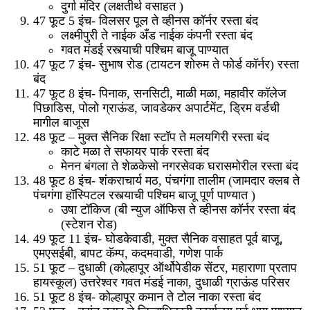
दुर्गा मंदिर (लक्षतीर्थ वसाहत )
47 फूट 5 इंच- विलसर पूल ते व्हीनस कॉर्नर रस्ता बंद
लक्ष्मीपुरी ते नाईक अँड नाईक कंपनी रस्ता बंद
गवत मंडई रस्त्याची पश्चिम बाजू पाण्यात
47 फूट 7 इंच- सुभाष रोड (टायटन शोरुम ते फोर्ड कॉर्नर) रस्ता
बंद
47 फूट 8 इंच- पिनाक, सनसिटी, माळी मळा, महावीर कॉलेज
पिछाडिस, पोलो ग्राऊंड, जावडेकर अपार्टमेंट, ड्रिम वर्डची
मागील बाजूस
48 फूट – मुक्त सैनिक रिक्षा स्टॉप ते मलयगिरी रस्ता बंद
काटे मळा ते सफायर पार्क रस्ता बंद
मेनन बंगला ते शेळकेसो नगरसेवक घरासमोरील रस्ता बंद
48 फूट 8 इंच- शंकराचार्य मठ, पंचगंगा तालीम (जामदार क्लब ते
पंचगंगा हॉस्पिटल रस्त्याची पश्चिम बाजू पूर्ण पाण्यात )
उषा टॉकिज (बी न्युज ऑफिस ते व्हीनस कॉर्नर रस्ता बंद
(स्टेशन रोड)
49 फूट 11 इंच- घोडकेवाडी, मुक्त सैनिक वसाहत पूर्व बाजू,
एमएसईबी, बापट कॅम्प, कदमवाडी, गणेश पार्क
51 फूट – दुधाळी (कोल्हापूर ऑर्थोपेडीक सेंटर, महाराणा प्रताप
हायस्कूल) उत्तरेश्वर गवत मंडई नाका, दुधाळी ग्राऊंड परिसर
51 फूट 8 इंच- कोल्हापूर कमान ते टोल नाका रस्ता बंद