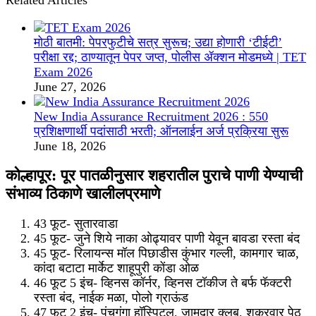
Related Articles
मोठी बातमी: पेपरफुटीचे सत्र सुरूच; उद्या होणारी ‘टीईटी’
परीक्षा रद्द; ठाण्यातून पेपर जप्त, पोलीस ॲक्शन मोडमध्ये | TET
Exam 2026
June 27, 2026
New India Assurance Recruitment 2026 : 550
प्रशिक्षणार्थी पदांसाठी भरती; ऑनलाईन अर्ज प्रक्रिया सुरू
June 18, 2026
कोल्हापूर: पूर पातळीनुसार शहरातील पुराचे पाणी येण्याची
संभाव्य ठिकाणे खालीलप्रमाणे
43 फूट- सुतारवाडा
45 फूट- जुने शिये नाका ओढ्यावर पाणी येवून बावडा रस्ता बंद
45 फूट- रिलायन्स मॉल पिछाडीस कुंभार गल्ली, कामगार चाळ,
कांदा बटाटा मार्केट शाहूपुरी कोंडा ओळ
46 फूट 5 इंच- व्हिनस कॉर्नर, व्हिनस टॉकीज ते बर्फ फॅक्टरी
रस्ता बंद, नाईक मळा, पोलो ग्राऊंड
47 फूट 2 इंच- पंचगंगा हॉस्पिटल, जामदार क्लब, शुक्रवार पेठ