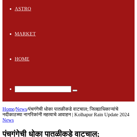
ASTRO
MARKET
HOME
Search
for
Home
/
News
/
पंचगंगेची धोका पातळीकडे वाटचाल; जिल्ह्याधिकाऱ्यांचे
नदीकाठच्या नागरिकांनी महत्वाचे आवाहन | Kolhapur Rain Update 2024
News
पंचगंगेची धोका पातळीकडे वाटचाल;