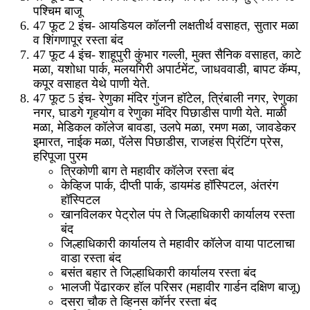
पश्चिम बाजू
47 फूट 2 इंच- आयडियल कॉलनी लक्षतीर्थ वसाहत, सुतार मळा
व शिंगणापूर रस्ता बंद
47 फूट 4 इंच- शाहूपुरी कुंभार गल्ली, मुक्त सैनिक वसाहत, काटे
मळा, यशोधा पार्क, मलयगिरी अपार्टमेंट, जाधववाडी, बापट कॅम्प,
कपूर वसाहत येथे पाणी येते.
47 फूट 5 इंच- रेणुका मंदिर गुंजन हॉटेल, त्रिंबाली नगर, रेणुका
नगर, घाडगे गृहयोग व रेणुका मंदिर पिछाडीस पाणी येते. माळी
मळा, मेडिकल कॉलेज बावडा, उलपे मळा, रमण मळा, जावडेकर
इमारत, नाईक मळा, पॅलेस पिछाडीस, राजहंस प्रिंटिंग प्रेस,
हरिपूजा पुरम
त्रिकोणी बाग ते महावीर कॉलेज रस्ता बंद
केव्हिज पार्क, दीप्ती पार्क, डायमंड हॉस्पिटल, अंतरंग
हॉस्पिटल
खानविलकर पेट्रोल पंप ते जिल्हाधिकारी कार्यालय रस्ता
बंद
जिल्हाधिकारी कार्यालय ते महावीर कॉलेज वाया पाटलाचा
वाडा रस्ता बंद
बसंत बहार ते जिल्हाधिकारी कार्यालय रस्ता बंद
भालजी पेंढारकर हॉल परिसर (महावीर गार्डन दक्षिण बाजू)
दसरा चौक ते व्हिनस कॉर्नर रस्ता बंद