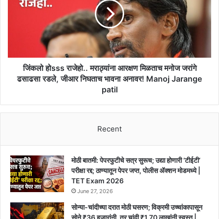
मराठ्यांना
आरक्षण
मिळताच
मनोज
जरांगे
ढसाढसा
रडले,
जिंकलो होsss राजेहो.. मराठ्यांना आरक्षण मिळताच मनोज जरांगे
जीआर
ढसाढसा रडले, जीआर निघताच भावना अनावर! Manoj Jarange
निघताच
patil
भावना
अनावर!
Manoj
Jarange
Recent
patil
मोठी बातमी: पेपरफुटीचे सत्र सुरूच; उद्या होणारी ‘टीईटी’
परीक्षा रद्द; ठाण्यातून पेपर जप्त, पोलीस ॲक्शन मोडमध्ये |
TET Exam 2026
June 27, 2026
सोन्या-चांदीच्या दरात मोठी घसरण; विक्रमी उच्चांकापासून
सोने ₹36 हजारांनी, तर चांदी ₹1.70 लाखांनी स्वस्त |