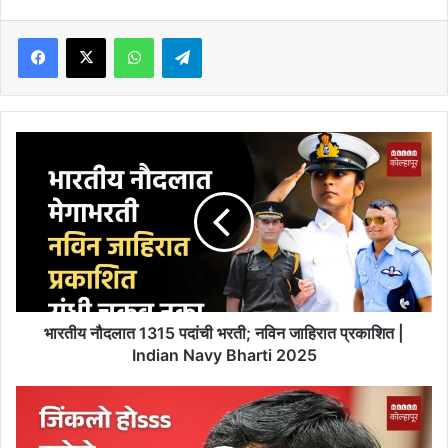
Facebook
X
WhatsApp
Telegram
भारतीय
नौदलात
1315
पदांची
भरती;
नविन
जाहिरात
प्रकाशित
|
Indian
भारतीय नौदलात 1315 पदांची भरती; नविन जाहिरात प्रकाशित |
Navy
Indian Navy Bharti 2025
Bharti
2025
जिंकलो
होsss
राजेहो..