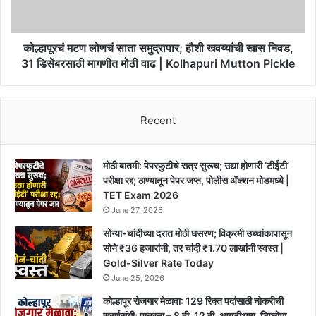
खवय्यांची
खास
निवड,
31
कोल्हापूरचं मटण लोणचं साता समुद्रापार; हौशी खवय्यांची खास निवड,
डिसेंबरसाठी
31 डिसेंबरसाठी मागणीत मोठी वाढ | Kolhapuri Mutton Pickle
मागणीत
मोठी
वाढ
Recent
|
Kolhapuri
Mutton
Pickle
मोठी बातमी: पेपरफुटीचे सत्र सुरूच; उद्या होणारी ‘टीईटी’
परीक्षा रद्द; ठाण्यातून पेपर जप्त, पोलीस ॲक्शन मोडमध्ये |
TET Exam 2026
June 27, 2026
सोन्या-चांदीच्या दरात मोठी घसरण; विक्रमी उच्चांकापासून
सोने ₹36 हजारांनी, तर चांदी ₹1.70 लाखांनी स्वस्त |
Gold-Silver Rate Today
June 25, 2026
कोल्हापूर रोजगार मेळावा: 129 रिक्त पदांसाठी नोकरीची
सुवर्णसंधी; पात्रता – 8 वी, 12 वी, आयटीआय, डिप्लोमा,