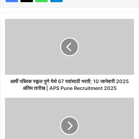
आर्मी
पब्लिक
स्कूल
पुणे
येथे
67
पदांसाठी
भरती;
10
जानेवारी
आर्मी पब्लिक स्कूल पुणे येथे 67 पदांसाठी भरती; 10 जानेवारी 2025
2025
अंतिम तारीख | APS Pune Recruitment 2025
अंतिम
तारीख
कोल्हापूरचं
|
मटण
APS
लोणचं
Pune
साता
Recruitment
समुद्रापार;
2025
हौशी