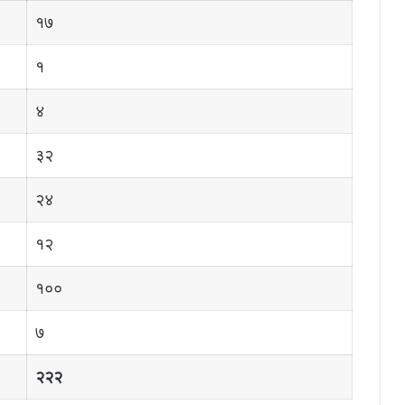
१७
१
४
३२
२४
१२
१००
७
२२२