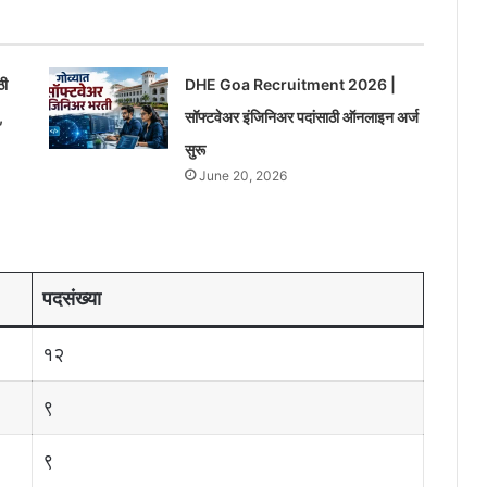
ठी
DHE Goa Recruitment 2026 |
,
सॉफ्टवेअर इंजिनिअर पदांसाठी ऑनलाइन अर्ज
सुरू
June 20, 2026
पदसंख्या
१२
९
९