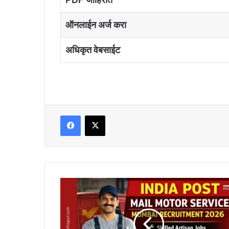
ऑनलाईन अर्ज करा
अधिकृत वेबसाईट
Facebook
X
8
वी
पास
उमेदवारांना
भारतीय