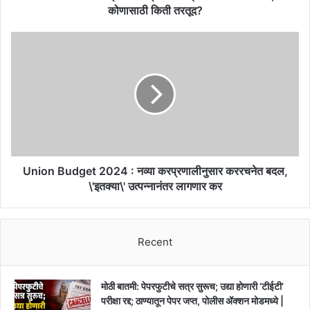
प्रत्येक
कोणासाठी किती तरतूद?
क्षेत्रासाठी
मोठ्या
Union
घोषणांची
Budget
बरसात,
2024
कोणासाठी
:
किती
नव्या
तरतूद?
करप्रणालीनुसार
कररचनेत
बदल,
\'इतक्या\'
उत्पन्नानंतर
Union Budget 2024 : नव्या करप्रणालीनुसार कररचनेत बदल,
लागणार
\'इतक्या\' उत्पन्नानंतर लागणार कर
कर
Recent
मोठी बातमी: पेपरफुटीचे सत्र सुरूच; उद्या होणारी ‘टीईटी’
परीक्षा रद्द; ठाण्यातून पेपर जप्त, पोलीस ॲक्शन मोडमध्ये |