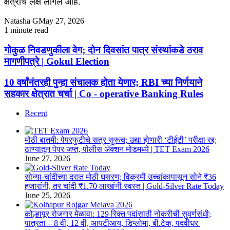
क्षेत्राचे लक्ष लागले आहे.
Natasha G
May 27, 2026
1 minute read
Facebook
X
WhatsApp
Telegram
Facebook
X
WhatsApp
Telegram
गोकुळ
गोकुळ निवडणुकीला वेग; दोन दिवसांत पात्र संस्थांकडे ठराव
निवडणुकीला
मागणीपत्रे | Gokul Election
वेग;
दोन
10
10 वर्षांनंतरही पुन्हा संचालक होता येणार; RBI च्या निर्णयाने
दिवसांत
वर्षांनंतरही
सहकार क्षेत्रात चर्चा | Co - operative Banking Rules
पात्र
पुन्हा
संस्थांकडे
संचालक
ठराव
Recent
होता
मागणीपत्रे
येणार;
|
RBI
मोठी बातमी: पेपरफुटीचे सत्र सुरूच; उद्या होणारी ‘टीईटी’ परीक्षा रद्द;
Gokul
च्या
ठाण्यातून पेपर जप्त, पोलीस ॲक्शन मोडमध्ये | TET Exam 2026
Election
निर्णयाने
June 27, 2026
सहकार
क्षेत्रात
सोन्या-चांदीच्या दरात मोठी घसरण; विक्रमी उच्चांकापासून सोने ₹36
चर्चा
हजारांनी, तर चांदी ₹1.70 लाखांनी स्वस्त | Gold-Silver Rate Today
|
June 25, 2026
Co
-
कोल्हापूर रोजगार मेळावा: 129 रिक्त पदांसाठी नोकरीची सुवर्णसंधी;
operative
पात्रता – 8 वी, 12 वी, आयटीआय, डिप्लोमा, बी.टेक, पदवीधर |
Banking