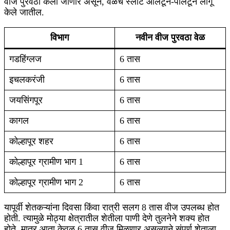
वीज पुरवठा केला जाणार असून, वेळेचे स्लॉट आलटून-पालटून लागू
केले जातील.
विभाग
नवीन वीज पुरवठा वेळ
गडहिंग्लज
6 तास
इचलकरंजी
6 तास
जयसिंगपूर
6 तास
कागल
6 तास
कोल्हापूर शहर
6 तास
कोल्हापूर ग्रामीण भाग 1
6 तास
कोल्हापूर ग्रामीण भाग 2
6 तास
यापूर्वी शेतकऱ्यांना दिवसा किंवा रात्री सलग 8 तास वीज उपलब्ध होत
होती. त्यामुळे मोठ्या क्षेत्रातील शेतीला पाणी देणे तुलनेने शक्य होत
होते. मात्र आता केवळ 6 तास वीज मिळणार असल्याने संपूर्ण शेताला