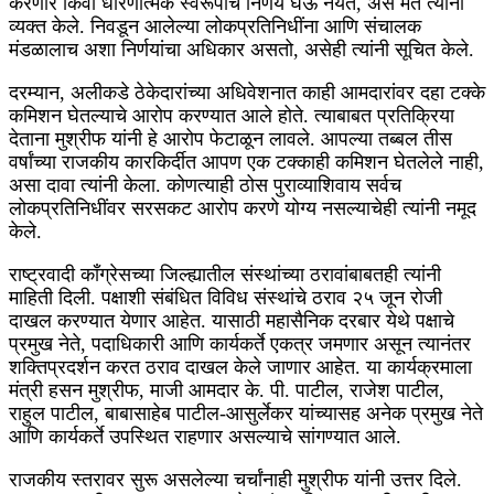
करणारे किंवा धोरणात्मक स्वरूपाचे निर्णय घेऊ नयेत, असे मत त्यांनी
व्यक्त केले. निवडून आलेल्या लोकप्रतिनिधींना आणि संचालक
मंडळालाच अशा निर्णयांचा अधिकार असतो, असेही त्यांनी सूचित केले.
दरम्यान, अलीकडे ठेकेदारांच्या अधिवेशनात काही आमदारांवर दहा टक्के
कमिशन घेतल्याचे आरोप करण्यात आले होते. त्याबाबत प्रतिक्रिया
देताना मुश्रीफ यांनी हे आरोप फेटाळून लावले. आपल्या तब्बल तीस
वर्षांच्या राजकीय कारकिर्दीत आपण एक टक्काही कमिशन घेतलेले नाही,
असा दावा त्यांनी केला. कोणत्याही ठोस पुराव्याशिवाय सर्वच
लोकप्रतिनिधींवर सरसकट आरोप करणे योग्य नसल्याचेही त्यांनी नमूद
केले.
राष्ट्रवादी काँग्रेसच्या जिल्ह्यातील संस्थांच्या ठरावांबाबतही त्यांनी
माहिती दिली. पक्षाशी संबंधित विविध संस्थांचे ठराव २५ जून रोजी
दाखल करण्यात येणार आहेत. यासाठी महासैनिक दरबार येथे पक्षाचे
प्रमुख नेते, पदाधिकारी आणि कार्यकर्ते एकत्र जमणार असून त्यानंतर
शक्तिप्रदर्शन करत ठराव दाखल केले जाणार आहेत. या कार्यक्रमाला
मंत्री हसन मुश्रीफ, माजी आमदार के. पी. पाटील, राजेश पाटील,
राहुल पाटील, बाबासाहेब पाटील-आसुर्लेकर यांच्यासह अनेक प्रमुख नेते
आणि कार्यकर्ते उपस्थित राहणार असल्याचे सांगण्यात आले.
राजकीय स्तरावर सुरू असलेल्या चर्चांनाही मुश्रीफ यांनी उत्तर दिले.