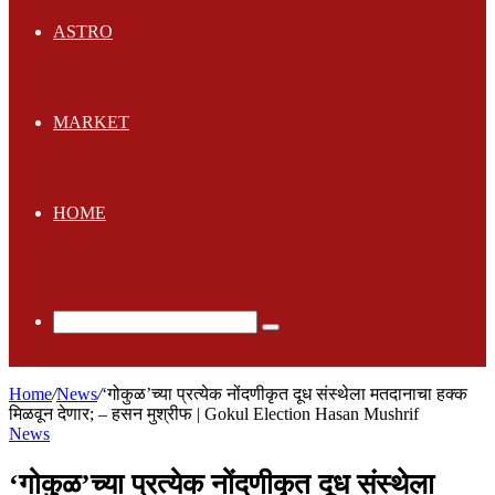
ASTRO
MARKET
HOME
Search
for
Home
/
News
/
‘गोकुळ’च्या प्रत्येक नोंदणीकृत दूध संस्थेला मतदानाचा हक्क
मिळवून देणार; – हसन मुश्रीफ | Gokul Election Hasan Mushrif
News
‘गोकुळ’च्या प्रत्येक नोंदणीकृत दूध संस्थेला