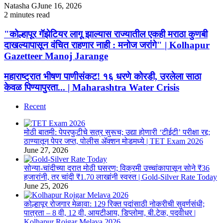
Natasha G
June 16, 2026
2 minutes read
Facebook
X
WhatsApp
Telegram
Facebook
X
WhatsApp
Telegram
"कोल्हापूर
"कोल्हापूर गॅझेटियर लागू झाल्यास राज्यातील एकही मराठा कुणबी
गॅझेटियर
दाखल्यापासून वंचित राहणार नाही : मनोज जरांगे" | Kolhapur
लागू
Gazetteer Manoj Jarange
झाल्यास
राज्यातील
महाराष्ट्रात
महाराष्ट्रात भीषण पाणीसंकट! १६ धरणे कोरडी, उरलेला साठा
एकही
भीषण
केवळ पिण्यापुरता... | Maharashtra Water Crisis
मराठा
पाणीसंकट!
कुणबी
१६
दाखल्यापासून
Recent
धरणे
वंचित
कोरडी,
राहणार
उरलेला
नाही
मोठी बातमी: पेपरफुटीचे सत्र सुरूच; उद्या होणारी ‘टीईटी’ परीक्षा रद्द;
साठा
:
ठाण्यातून पेपर जप्त, पोलीस ॲक्शन मोडमध्ये | TET Exam 2026
केवळ
मनोज
June 27, 2026
पिण्यापुरता...
जरांगे"
|
|
सोन्या-चांदीच्या दरात मोठी घसरण; विक्रमी उच्चांकापासून सोने ₹36
Maharashtra
Kolhapur
हजारांनी, तर चांदी ₹1.70 लाखांनी स्वस्त | Gold-Silver Rate Today
Water
Gazetteer
June 25, 2026
Crisis
Manoj
Jarange
कोल्हापूर रोजगार मेळावा: 129 रिक्त पदांसाठी नोकरीची सुवर्णसंधी;
पात्रता – 8 वी, 12 वी, आयटीआय, डिप्लोमा, बी.टेक, पदवीधर |
Kolhapur Rojgar Melava 2026