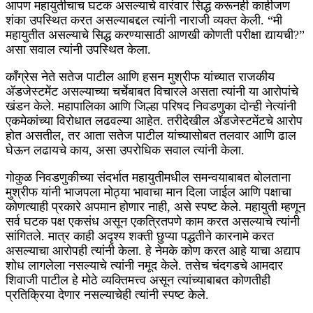
आपण महायुतीचाच घटक असल्याचे वारंवार सिद्ध करूनही काहीजण
शंका उपस्थित करत असल्याबद्दल त्यांनी नाराजी व्यक्त केली. “मी
महायुतीत असल्याचे सिद्ध करण्यासाठी आणखी कोणती परीक्षा द्यायची?”
असा सवाल त्यांनी उपस्थित केला.
काँग्रेस नेते सतेज पाटील आणि हसन मुश्रीफ यांच्यात राजकीय
ॲडजेस्टमेंट असल्याच्या चर्चेबाबत विचारले असता त्यांनी या आरोपांचे
खंडन केले. महापालिका आणि जिल्हा परिषद निवडणुका दोन्ही नेत्यांनी
एकमेकांच्या विरोधात लढवल्या आहेत. तरीदेखील ॲडजेस्टमेंटचे आरोप
होत असतील, तर आता सतेज पाटील यांच्यासोबत तलवार आणि ढाल
घेऊन लढायचे काय, असा उपरोधिक सवाल त्यांनी केला.
गोकुळ निवडणुकीच्या संदर्भात महायुतीमधील समन्वयाबाबत बोलताना
मुश्रीफ यांनी भाजपला मोठ्या भावाचा मान दिला जाईल आणि पक्षाचा
कोणत्याही प्रकारे अपमान होणार नाही, असे स्पष्ट केले. महायुती म्हणून
सर्व घटक पक्ष एकसंध असून एकत्रितपणे काम करत असल्याचे त्यांनी
सांगितले. मात्र काही अदृश्य शक्ती छुप्या पद्धतीने कारनामे करत
असल्याचा आरोपही त्यांनी केला. हे नेमके कोण करत आहे याचा अद्याप
शोध लागलेला नसल्याचे त्यांनी नमूद केले. तसेच चंदगडचे आमदार
शिवाजी पाटील हे मोठे व्यक्तिमत्त्व असून त्यांच्याबाबत कोणतीही
प्रतिक्रिया देणार नसल्याचेही त्यांनी स्पष्ट केले.