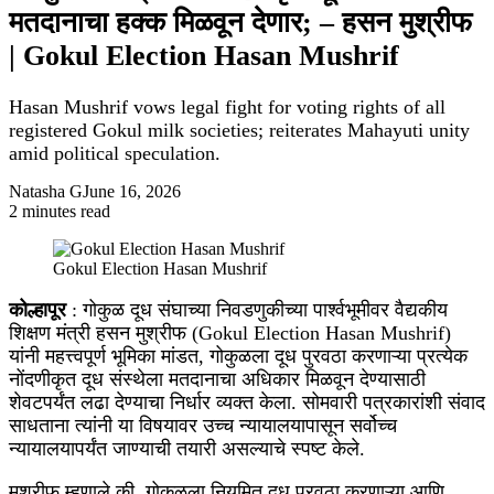
मतदानाचा हक्क मिळवून देणार; – हसन मुश्रीफ
| Gokul Election Hasan Mushrif
Hasan Mushrif vows legal fight for voting rights of all
registered Gokul milk societies; reiterates Mahayuti unity
amid political speculation.
Natasha G
June 16, 2026
2 minutes read
Facebook
X
WhatsApp
Telegram
Gokul Election Hasan Mushrif
कोल्हापूर
: गोकुळ दूध संघाच्या निवडणुकीच्या पार्श्वभूमीवर वैद्यकीय
शिक्षण मंत्री हसन मुश्रीफ (Gokul Election Hasan Mushrif)
यांनी महत्त्वपूर्ण भूमिका मांडत, गोकुळला दूध पुरवठा करणाऱ्या प्रत्येक
नोंदणीकृत दूध संस्थेला मतदानाचा अधिकार मिळवून देण्यासाठी
शेवटपर्यंत लढा देण्याचा निर्धार व्यक्त केला. सोमवारी पत्रकारांशी संवाद
साधताना त्यांनी या विषयावर उच्च न्यायालयापासून सर्वोच्च
न्यायालयापर्यंत जाण्याची तयारी असल्याचे स्पष्ट केले.
मुश्रीफ म्हणाले की, गोकुळला नियमित दूध पुरवठा करणाऱ्या आणि