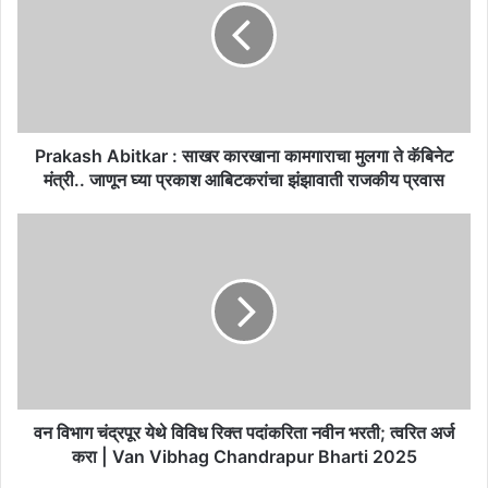
साखर
कारखाना
कामगाराचा
मुलगा
ते
कॅबिनेट
मंत्री..
Prakash Abitkar : साखर कारखाना कामगाराचा मुलगा ते कॅबिनेट
जाणून
मंत्री.. जाणून घ्या प्रकाश आबिटकरांचा झंझावाती राजकीय प्रवास
घ्या
प्रकाश
वन
आबिटकरांचा
विभाग
झंझावाती
चंद्रपूर येथे
राजकीय
विविध
प्रवास
रिक्त
पदांकरिता
नवीन
भरती;
त्वरित
अर्ज
वन विभाग चंद्रपूर येथे विविध रिक्त पदांकरिता नवीन भरती; त्वरित अर्ज
करा
करा | Van Vibhag Chandrapur Bharti 2025
|