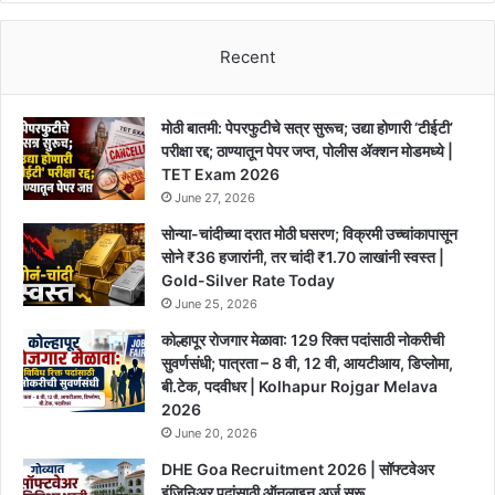
Van
Vibhag
Recent
Chandrapur
Bharti
2025
मोठी बातमी: पेपरफुटीचे सत्र सुरूच; उद्या होणारी ‘टीईटी’
परीक्षा रद्द; ठाण्यातून पेपर जप्त, पोलीस ॲक्शन मोडमध्ये |
TET Exam 2026
June 27, 2026
सोन्या-चांदीच्या दरात मोठी घसरण; विक्रमी उच्चांकापासून
सोने ₹36 हजारांनी, तर चांदी ₹1.70 लाखांनी स्वस्त |
Gold-Silver Rate Today
June 25, 2026
कोल्हापूर रोजगार मेळावा: 129 रिक्त पदांसाठी नोकरीची
सुवर्णसंधी; पात्रता – 8 वी, 12 वी, आयटीआय, डिप्लोमा,
बी.टेक, पदवीधर | Kolhapur Rojgar Melava
2026
June 20, 2026
DHE Goa Recruitment 2026 | सॉफ्टवेअर
इंजिनिअर पदांसाठी ऑनलाइन अर्ज सुरू