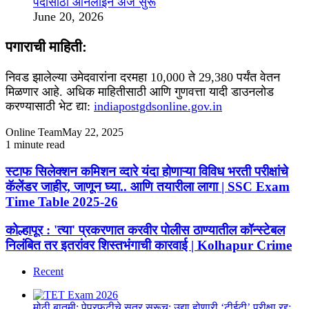
पदांसाठी ऑनलाइन अर्ज सुरू
June 20, 2026
पगाराची माहिती:
निवड झालेल्या उमेदवारांना दरमहा 10,000 ते 29,380 पर्यंत वेतन
मिळणार आहे. अधिक माहितीसाठी आणि गुणवत्ता यादी डाउनलोड
करण्यासाठी भेट द्या:
indiapostgdsonline.gov.in
Online Team
May 22, 2025
1 minute read
Facebook
X
WhatsApp
Telegram
Facebook
X
WhatsApp
Telegram
स्टाफ
स्टाफ सिलेक्शन कमिशन व्दारे यंदा होणाऱ्या विविध भरती परीक्षांचे
सिलेक्शन
कॅलेंडर जाहीर, जाणून घ्या.. आणि तयारीला लागा | SSC Exam
कमिशन
Time Table 2025-26
व्दारे
यंदा
कोल्हापूर
कोल्हापूर : 'त्या' प्रकरणात करवीर पोलीस ठाण्यातील कॉन्स्टेबल
होणाऱ्या
:
निलंबित तर इतरांवर शिस्तभंगाची कारवाई | Kolhapur Crime
विविध
'त्या'
भरती
प्रकरणात
परीक्षांचे
Recent
करवीर
कॅलेंडर
पोलीस
जाहीर,
ठाण्यातील
जाणून
मोठी बातमी: पेपरफुटीचे सत्र सुरूच; उद्या होणारी ‘टीईटी’ परीक्षा रद्द;