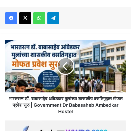
Facebook
X
WhatsApp
Telegram
भारतरत्न
डॉ.
बाबासाहेब
आंबेडकर
मुलांच्या
शासकीय
वसतिगृहात
मोफत
प्रवेश
सुरु
भारतरत्न डॉ. बाबासाहेब आंबेडकर मुलांच्या शासकीय वसतिगृहात मोफत
|
प्रवेश सुरु | Government Dr Babasaheb Ambedkar
Government
Hostel
Dr
Babasaheb
Apple
Ambedkar
च्या