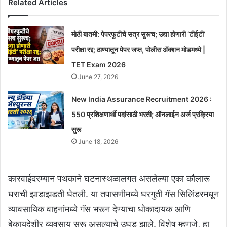
Related Articles
मोठी बातमी: पेपरफुटीचे सत्र सुरूच; उद्या होणारी ‘टीईटी’
परीक्षा रद्द; ठाण्यातून पेपर जप्त, पोलीस ॲक्शन मोडमध्ये |
TET Exam 2026
June 27, 2026
New India Assurance Recruitment 2026 :
550 प्रशिक्षणार्थी पदांसाठी भरती; ऑनलाईन अर्ज प्रक्रिया
सुरू
June 18, 2026
कारवाईदरम्यान पथकाने घटनास्थळालगत असलेल्या एका कौलारू
घराची झाडाझडती घेतली. या तपासणीमध्ये घरगुती गॅस सिलिंडरमधून
व्यावसायिक वाहनांमध्ये गॅस भरून देण्याचा धोकादायक आणि
बेकायदेशीर व्यवसाय सुरू असल्याचे उघड झाले. विशेष म्हणजे, हा