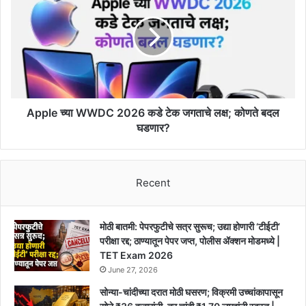
Hostel
WWDC
2026
कडे
टेक
जगताचे
लक्ष;
कोणते
बदल
Apple च्या WWDC 2026 कडे टेक जगताचे लक्ष; कोणते बदल
घडणार?
घडणार?
Recent
मोठी बातमी: पेपरफुटीचे सत्र सुरूच; उद्या होणारी ‘टीईटी’
परीक्षा रद्द; ठाण्यातून पेपर जप्त, पोलीस ॲक्शन मोडमध्ये |
TET Exam 2026
June 27, 2026
सोन्या-चांदीच्या दरात मोठी घसरण; विक्रमी उच्चांकापासून