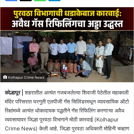
Kolhapur Crime News
कोल्हापूर |
शहरातील अत्यंत गजबजलेल्या शिवाजी पेठेतील महाकाली
मंदिर परिसरात घरगुती एलपीजी गॅस सिलिंडरमधून व्यावसायिक ऑटो
रिक्षांमध्ये अत्यंत धोकादायक पद्धतीने गॅस रिफिलिंग करणाऱ्या अवैध
व्यवसायावर जिल्हा पुरवठा विभागाने मोठी कारवाई (Kolhapur
Crime News) केली आहे. जिल्हा पुरवठा अधिकारी मोहिनी चव्हाण