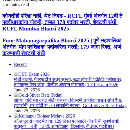
2 minutes read
Facebook
X
WhatsApp
Telegram
Facebook
X
WhatsApp
Telegram
कोणतीही
कोणतीही परिक्षा नाही, थेट निवड - RCFL मुंबई अंतर्गत 12वी ते
परिक्षा
पदवीधारकांना नोकरी; तब्बल 378 पदांवर भरती, शेवटची संधी |
नाही,
RCFL Mumbai Bharti 2025
थेट
निवड
Pune
Pune Mahanagarpalika Bharti 2025 | पुणे महापालिका
-
Mahanagarpalika
अंतर्गत 'योग प्रशिक्षक' पदांकरिता भरती; 179 जागा रिक्त, अर्ज
RCFL
Bharti
मुंबई
करण्याची शेवटची संधी
2025
अंतर्गत
|
12वी
Recent
पुणे
ते
महापालिका
पदवीधारकांना
अंतर्गत
नोकरी;
मोठी बातमी: पेपरफुटीचे सत्र सुरूच; उद्या होणारी ‘टीईटी’ परीक्षा रद्द;
'योग
तब्बल
ठाण्यातून पेपर जप्त, पोलीस ॲक्शन मोडमध्ये | TET Exam 2026
प्रशिक्षक'
378
June 27, 2026
पदांकरिता
पदांवर
भरती;
भरती,
सोन्या-चांदीच्या दरात मोठी घसरण; विक्रमी उच्चांकापासून सोने ₹36
179
शेवटची
हजारांनी, तर चांदी ₹1.70 लाखांनी स्वस्त | Gold-Silver Rate Today
जागा
संधी
June 25, 2026
रिक्त,
|
अर्ज
RCFL
कोल्हापूर रोजगार मेळावा: 129 रिक्त पदांसाठी नोकरीची सुवर्णसंधी;
करण्याची
Mumbai
पात्रता – 8 वी, 12 वी, आयटीआय, डिप्लोमा, बी.टेक, पदवीधर |
शेवटची
Bharti