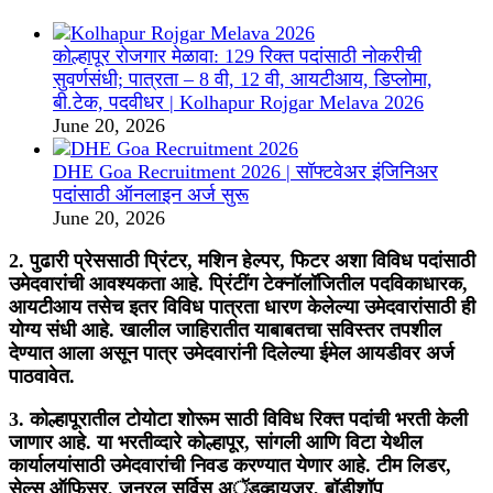
कोल्हापूर रोजगार मेळावा: 129 रिक्त पदांसाठी नोकरीची
सुवर्णसंधी; पात्रता – 8 वी, 12 वी, आयटीआय, डिप्लोमा,
बी.टेक, पदवीधर | Kolhapur Rojgar Melava 2026
June 20, 2026
DHE Goa Recruitment 2026 | सॉफ्टवेअर इंजिनिअर
पदांसाठी ऑनलाइन अर्ज सुरू
June 20, 2026
2. पुढारी प्रेससाठी प्रिंटर, मशिन हेल्पर, फिटर अशा विविध पदांसाठी
उमेदवारांची आवश्यकता आहे. प्रिंटींग टेक्नॉलॉजितील पदविकाधारक,
आयटीआय तसेच इतर विविध पात्रता धारण केलेल्या उमेदवारांसाठी ही
योग्य संधी आहे. खालील जाहिरातीत याबाबतचा सविस्तर तपशील
देण्यात आला असून पात्र उमेदवारांनी दिलेल्या ईमेल आयडीवर अर्ज
पाठवावेत.
3. कोल्हापूरातील टोयोटा शोरूम साठी विविध रिक्त पदांची भरती केली
जाणार आहे. या भरतीव्दारे कोल्हापूर, सांगली आणि विटा येथील
कार्यालयांसाठी उमेदवारांची निवड करण्यात येणार आहे. टीम लिडर,
सेल्स ऑफिसर, जनरल सर्विस अॅडव्हायजर, बॉडीशॉप