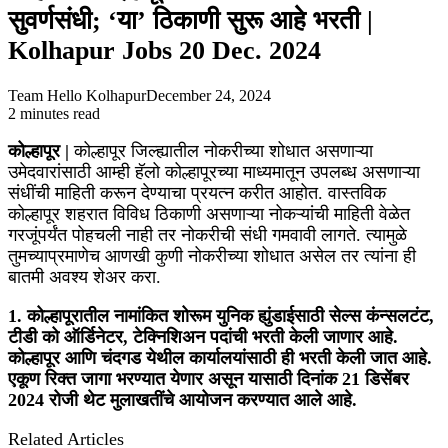
सुवर्णसंधी; ‘या’ ठिकाणी सुरू आहे भरती |
Kolhapur Jobs 20 Dec. 2024
Team Hello Kolhapur
December 24, 2024
2 minutes read
Facebook
X
WhatsApp
Telegram
कोल्हापूर |
कोल्हापूर जिल्ह्यातील नोकरीच्या शोधात असणाऱ्या
उमेदवारांसाठी आम्ही हॅलो कोल्हापूरच्या माध्यमातून उपलब्ध असणाऱ्या
संधींची माहिती करून देण्याचा प्रयत्न करीत आहोत. वास्तविक
कोल्हापूर शहरात विविध ठिकाणी असणाऱ्या नोकऱ्यांची माहिती वेळेत
गरजूंपर्यंत पोहचली नाही तर नोकरीची संधी गमवावी लागते. त्यामुळे
तुमच्याप्रमाणेच आणखी कुणी नोकरीच्या शोधात असेल तर त्यांना ही
बातमी अवश्य शेअर करा.
1.
कोल्हापूरातील नामांकित शोरूम युनिक ह्युंडाईसाठी सेल्स कंन्सलटंट,
टीडी को ऑर्डिनेटर, टेक्निशिअन पदांची भरती केली जाणार आहे.
कोल्हापूर आणि चंदगड येथील कार्यालयांसाठी ही भरती केली जात आहे.
एकूण रिक्त जागा भरण्यात येणार असून यासाठी दिनांक 21 डिसेंबर
2024 रोजी थेट मुलाखतींचे आयोजन करण्यात आले आहे.
Related Articles