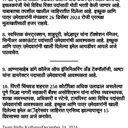
इचलकरंजी येथे विविध रिक्त पदांसाठी मोठी भरती केली जाणार आहे.
याबाबतचा तपशील खालील जाहिरातीत दिलेला आहे. इच्छूक आणि
पात्र उमेदवारांनी मंगळवार 26 डिसेंबर 2024 रोजी प्रत्यक्ष
मुलाखतीसाठी हजर राहावे.
8. स्वस्तिक कंस्ट्रक्शन, शाहुपूरी, कोल्हापूर यांना टॅक्शेशन मॅनेजर,
सिनीअर अकाऊंटंट पदांसाठी उमेदवारांची आवश्यकता आहे. इच्छूक
आणि पात्र उमेदवारांनी खाली दिलेल्या इमेल आयडीवर आपले अर्ज
पाठवावेत.
9. आण्णासाहेब डांगे कॉलेज ऑफ इंजिनिअरिंग अँड टेक्नॉलॉजी, आष्टा
यांना डायरेक्टर पदासाठी उमेदवाराची आवश्यकता आहे.
10. पिंपरी चिंचवड शहरात 250 कोटींपेक्षा अधिक उलाढाल असलेल्या
पुणे जिल्हा नागरी सहकारी बँक्स असोशिएशन यांना वरिष्ठ व्यवस्थापक,
शाखा व्यवस्थापक, अधिकारी व स्टेनो, टायपिस्ट अशा विविध पदांसाठी
उमेदवारांची आवश्यकता आहे. इच्छूक आणि पात्र उमेदवारांनी खाली
दिलेल्या इमेल अॅड्रेसवर जाहिरात प्रसिध्द झाल्यापासून 15
दिवसाच्या आत अर्ज करावेत.
Team Hello Kolhapur
December 24, 2024