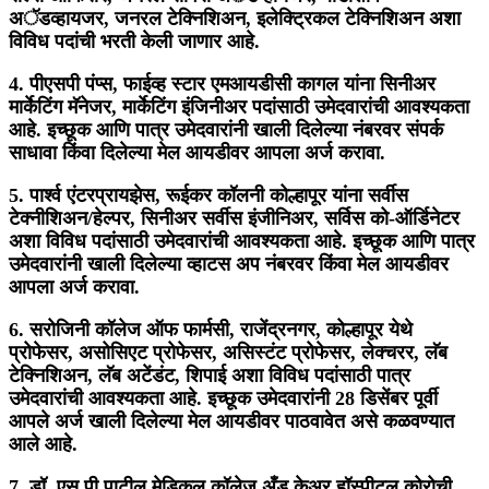
अॅडव्हायजर, जनरल टेक्निशिअन, इलेक्ट्रिकल टेक्निशिअन अशा
विविध पदांची भरती केली जाणार आहे.
4. पीएसपी पंप्स, फाईव्ह स्टार एमआयडीसी कागल यांना सिनीअर
मार्केटिंग मॅनेजर, मार्केटिंग इंजिनीअर पदांसाठी उमेदवारांची आवश्यकता
आहे. इच्छूक आणि पात्र उमेदवारांनी खाली दिलेल्या नंबरवर संपर्क
साधावा किंवा दिलेल्या मेल आयडीवर आपला अर्ज करावा.
5. पार्श्व एंटरप्रायझेस, रूईकर कॉलनी कोल्हापूर यांना सर्वीस
टेक्नीशिअन/हेल्पर, सिनीअर सर्वीस इंजीनिअर, सर्विस को-ऑर्डिनेटर
अशा विविध पदांसाठी उमेदवारांची आवश्यकता आहे. इच्छूक आणि पात्र
उमेदवारांनी खाली दिलेल्या व्हाटस अप नंबरवर किंवा मेल आयडीवर
आपला अर्ज करावा.
6. सरोजिनी कॉलेज ऑफ फार्मसी, राजेंद्रनगर, कोल्हापूर येथे
प्रोफेसर, असोसिएट प्रोफेसर, असिस्टंट प्रोफेसर, लेक्चरर, लॅब
टेक्निशिअन, लॅब अटेंडंट, शिपाई अशा विविध पदांसाठी पात्र
उमेदवारांची आवश्यकता आहे. इच्छूक उमेदवारांनी 28 डिसेंबर पूर्वी
आपले अर्ज खाली दिलेल्या मेल आयडीवर पाठवावेत असे कळवण्यात
आले आहे.
7. डॉ. एस.पी.पाटील मेडिकल कॉलेज अँड केअर हॉस्पीटल कोरोची,