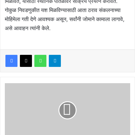
मिळावेत, यासाठी स्थानिक पातळीवर सक्रिय प्रयत्न करावेत.
गोकुळ निवडणुकीत यश मिळविण्यासाठी आता ठराव संकलनाच्या
मोहिमेला गती देणे आवश्यक असून, सर्वांनी जोमाने कामाला लागावे,
असे आवाहन त्यांनी केले.
Facebook
X
WhatsApp
Telegram
"खड्यातून
प्रवास
नागरिकांचा,
डांबर
मात्र
गुळगुळीत
रस्त्यांवर!"
|