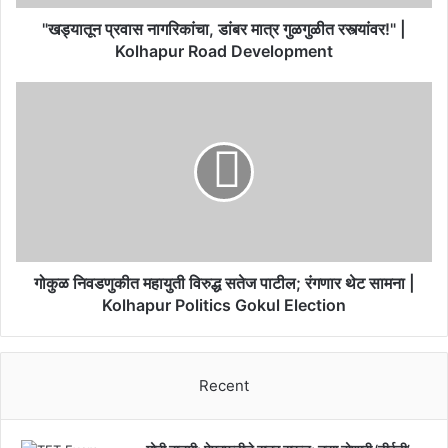
Kolhapur
Road
"खड्यातून प्रवास नागरिकांचा, डांबर मात्र गुळगुळीत रस्त्यांवर!" |
Development
Kolhapur Road Development
गोकुळ
निवडणुकीत
महायुती
विरुद्ध
सतेज
पाटील;
रंगणार
थेट
सामना
|
गोकुळ निवडणुकीत महायुती विरुद्ध सतेज पाटील; रंगणार थेट सामना |
Kolhapur
Kolhapur Politics Gokul Election
Politics
Gokul
Election
Recent