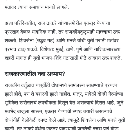
मतांवर त्यांना समाधान मानावे लागले.
अशा परिस्थितीत, राज ठाकरे यांच्यासमोरील एकत्र येण्याचा
प्रस्ताव केवळ भावनिक नाही, तर राजकीयदृष्ट्याही महत्त्वाचा ठरू
शकतो. शिवसेना (उद्धव गट) आणि मनसे यांची युती मराठी मतांवर
प्रभाव टाकू शकते. विशेषतः मुंबई, ठाणे, पुणे आणि नाशिकसारख्या
शहरी भागात ही युती भाजप-शिंदे गटासाठी मोठे आव्हान ठरू शकते.
राजकारणातील नवा अध्याय?
राजकीय वर्तुळात यापूर्वीही दोघांमध्ये सामंजस्य साधण्याचे प्रयत्न
झाले होते, पण ते यशस्वी झाले नाहीत. मात्र, यावेळी दोन्ही नेत्यांच्या
भूमिकेत खरोखरचं लवचीकता दिसून येत असल्याचे दिसत आहे. जुने
मतभेद बाजूला सारून, एकत्र येण्याची स्पष्ट तयारी असल्याचे
दोघांनीही वेळोवेळी स्पष्ट केले आहे. त्यामुळे शिवसेना आणि मनसे युती
झाली, तर ठाकरे बंधूंना एकत्र पाहण्याची जनतेची इच्छा पूर्ण होऊ