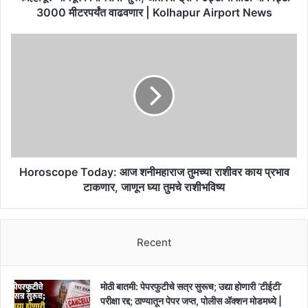
|
3000 मीटरपर्यंत वाढवणार | Kolhapur Airport News
Kolhapur
Airport
Horoscope
News
Today:
आज
शनीमहाराज
तुमच्या
राशीवर
काय
प्रभाव
टाकणार,
जाणून
Horoscope Today: आज शनीमहाराज तुमच्या राशीवर काय प्रभाव
घ्या
टाकणार, जाणून घ्या तुमचे राशीभविष्य
तुमचे
राशीभविष्य
Recent
मोठी बातमी: पेपरफुटीचे सत्र सुरूच; उद्या होणारी ‘टीईटी’
परीक्षा रद्द; ठाण्यातून पेपर जप्त, पोलीस ॲक्शन मोडमध्ये |