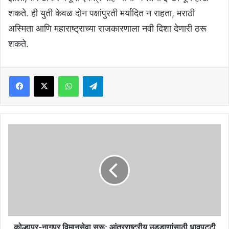
शकते. ही युती केवळ दोन पक्षांपुरती मर्यादित न राहता, मराठी
अस्मिता आणि महाराष्ट्राच्या राजकारणाला नवी दिशा देणारी ठरू
शकते.
Facebook
X
WhatsApp
Telegram
कोल्हापूर-
नागपूर
विमानसेवा
सुरू;
आंतरराष्ट्रीय
उड्डाणांसाठी
धावपट्टी
3000
मीटरपर्यंत
वाढवणार
कोल्हापूर-नागपूर विमानसेवा सुरू; आंतरराष्ट्रीय उड्डाणांसाठी धावपट्टी