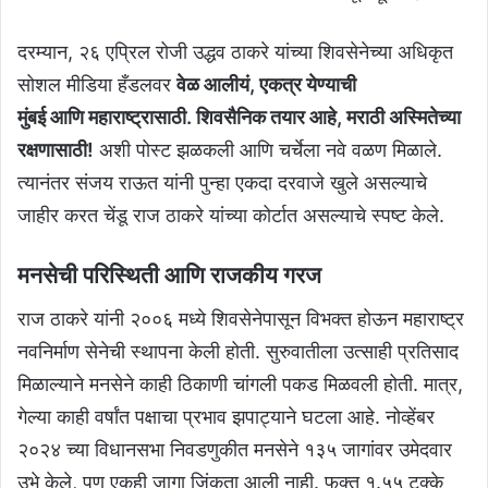
दरम्यान, २६ एप्रिल रोजी उद्धव ठाकरे यांच्या शिवसेनेच्या अधिकृत
सोशल मीडिया हँडलवर
वेळ आलीयं, एकत्र येण्याची
मुंबई आणि महाराष्ट्रासाठी. शिवसैनिक तयार आहे, मराठी अस्मितेच्या
रक्षणासाठी!
अशी पोस्ट झळकली आणि चर्चेला नवे वळण मिळाले.
त्यानंतर संजय राऊत यांनी पुन्हा एकदा दरवाजे खुले असल्याचे
जाहीर करत चेंडू राज ठाकरे यांच्या कोर्टात असल्याचे स्पष्ट केले.
मनसेची परिस्थिती आणि राजकीय गरज
राज ठाकरे यांनी २००६ मध्ये शिवसेनेपासून विभक्त होऊन महाराष्ट्र
नवनिर्माण सेनेची स्थापना केली होती. सुरुवातीला उत्साही प्रतिसाद
मिळाल्याने मनसेने काही ठिकाणी चांगली पकड मिळवली होती. मात्र,
गेल्या काही वर्षांत पक्षाचा प्रभाव झपाट्याने घटला आहे. नोव्हेंबर
२०२४ च्या विधानसभा निवडणुकीत मनसेने १३५ जागांवर उमेदवार
उभे केले, पण एकही जागा जिंकता आली नाही. फक्त १.५५ टक्के