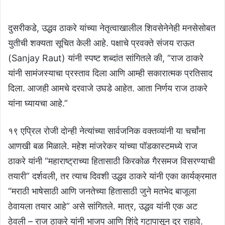
दुसरीकडे, उद्धव ठाकरे यांच्या नेतृत्वाखालील शिवसेनेनेही मनसेसोबत
युतीची शक्यता सूचित केली आहे. पक्षाचे प्रवक्ते संजय राऊत
(Sanjay Raut) यांनी स्पष्ट शब्दांत सांगितले की, “राज ठाकरे
यांनी सामंजस्याचा प्रस्ताव दिला आणि आम्ही सकारात्मक प्रतिसाद
दिला. आजही आमचे दरवाजे उघडे आहेत. आता निर्णय राज ठाकरे
यांना घ्यायचा आहे.”
१९ एप्रिल रोजी दोन्ही नेत्यांच्या सार्वजनिक वक्तव्यांनी या चर्चांना
आणखी बळ मिळाले. महेश मांजरेकर यांच्या पॉडकास्टमध्ये राज
ठाकरे यांनी “महाराष्ट्राच्या हितासाठी किरकोळ गैरसमज विसरण्याची
तयारी” दर्शवली, तर त्याच दिवशी उद्धव ठाकरे यांनी एका कार्यक्रमात
“मराठी भाषेसाठी आणि जनतेच्या हितासाठी जुने मतभेद बाजूला
ठेवायला तयार आहे” असे सांगितले. मात्र, उद्धव यांनी एक अट
ठेवली – राज ठाकरे यांनी भाजप आणि शिंदे गटापासून दूर राहावे.