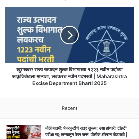
मृतदेहच
आला,
खुशखबर!
कोल्हापूरातील
राज्य
दुर्दैवी
उत्पादन
घटना
शुल्क
|
विभागाच्या
Kolhapur
१२२३
News
नवीन
पदांच्या
आकृतिबंधाला
मान्यता,
खुशखबर! राज्य उत्पादन शुल्क विभागाच्या १२२३ नवीन पदांच्या
लवकरच
आकृतिबंधाला मान्यता, लवकरच नवीन पदभरती | Maharashtra
नवीन
Excise Department Bharti 2025
पदभरती
|
Maharashtra
Excise
Recent
Department
Bharti
2025
मोठी बातमी: पेपरफुटीचे सत्र सुरूच; उद्या होणारी ‘टीईटी’
परीक्षा रद्द; ठाण्यातून पेपर जप्त, पोलीस ॲक्शन मोडमध्ये |