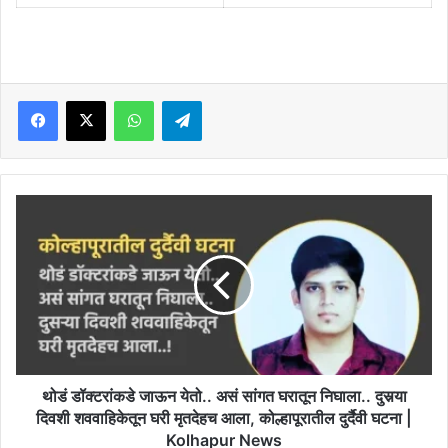
Facebook
X
WhatsApp
Telegram
थोडं
डॉक्टरांकडे
जाऊन
येतो..
असं
सांगत
घरातून
निघाला..
दुसर्‍या
दिवशी
थोडं डॉक्टरांकडे जाऊन येतो.. असं सांगत घरातून निघाला.. दुसर्‍या
शववाहिकेतून
दिवशी शववाहिकेतून घरी मृतदेहच आला, कोल्हापूरातील दुर्दैवी घटना |
घरी
Kolhapur News