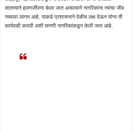
सातत्याने हलगर्जीपणा केला जात असल्याने नागरिकांना त्यांचा जीव
गमवावा लागत आहे. याकडे प्रशासनाने वेळीच लक्ष देऊन योग्य ती
कार्यवाही करावी अशी मागणी नागरिकांकडून केली जात आहे.
पावसाळा सुरू होताच डेंग्यू आणि अन्य साथीचे
आजार डोके वर काढू लागतात. त्यामुळे पाणी साचू
नये, डासांच्या उत्पत्तीला आळा बसावा यासाठी
प्रत्येक नागरिकाने जागरूक राहण्याची गरज आहे,
असं आवाहन महापालिकेचे आरोग्य अधिकारी डॉ.
प्रकाश पावरा यांनी केलं आहे.