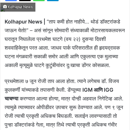
Kolhapur News
Kolhapur News |
“ताप कमी होत नाहीये… थोडं डॉक्टरांकडे
जाऊन येतो!” – असं सांगून सोमवारी संध्याकाळी मोटारसायकलवरून
घरातून निघालेला प्रथमेश घाटगे (वय २२) दुसऱ्या दिवशी
शववाहिकेतून परत आला. जाधव पार्क परिसरातील ही हृदयद्रावक
घटना मंगळवारी सकाळी समोर आली आणि एकुलत्या एक मुलाच्या
अकाली मृत्यूमुळे घाटगे कुटुंबीयांवर दुःखाचा डोंगर कोसळला.
प्रथमेशला ७ जून रोजी ताप आला होता. त्याने लगेचच डॉ. विजय
कुलकर्णी यांच्याकडे तपासणी केली. डेंग्यूच्या
IGM आणि IGG
चाचण्या
करण्यात आल्या होत्या, मात्र दोन्ही अहवाल निगेटिव्ह आले.
त्यामुळे त्याच्यावर ओपीडीवर उपचार सुरू ठेवण्यात आले. पण ९ जून
रोजी त्याची प्रकृती अधिकच बिघडली. सलाईन लावण्यासाठी तो
पुन्हा डॉक्टरांकडे गेला, मात्र तिथे त्याची प्रकृती अधिकच गंभीर