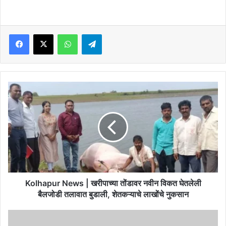
Facebook
X
WhatsApp
Telegram
Kolhapur
News
|
खरीपाच्या
तोंडावर
नवीन
विकत
घेतलेली
बैलजोडी
तलावात
Kolhapur News | खरीपाच्या तोंडावर नवीन विकत घेतलेली
बुडाली,
बैलजोडी तलावात बुडाली, शेतकऱ्याचे लाखोंचे नुकसान
शेतकऱ्याचे
लाखोंचे
MPSC
नुकसान
गट