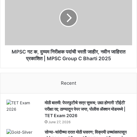
क,
दुय्यम
निरीक्षक
पदांची
भरती
जाहीर,
नवीन
जाहिरात
MPSC गट क, दुय्यम निरीक्षक पदांची भरती जाहीर, नवीन जाहिरात
प्रकाशित
प्रकाशित | MPSC Group C Bharti 2025
|
MPSC
Group
Recent
C
Bharti
2025
मोठी बातमी: पेपरफुटीचे सत्र सुरूच; उद्या होणारी ‘टीईटी’
परीक्षा रद्द; ठाण्यातून पेपर जप्त, पोलीस ॲक्शन मोडमध्ये |
TET Exam 2026
June 27, 2026
सोन्या-चांदीच्या दरात मोठी घसरण; विक्रमी उच्चांकापासून