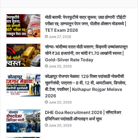
मोठी बातमी: पेपरफुटीचे सत्र सुरूच; उद्या होणारी ‘टीईटी’
परीक्षा रद्द; ठाण्यातून पेपर जप्त, पोलीस ॲक्शन मोडमध्ये |
TET Exam 2026
June 27, 2026
सोन्या-चांदीच्या दरात मोठी घसरण; विक्रमी उच्चांकापासून
सोने ₹36 हजारांनी, तर चांदी ₹1.70 लाखांनी स्वस्त |
Gold-Silver Rate Today
June 25, 2026
कोल्हापूर रोजगार मेळावा: 129 रिक्त पदांसाठी नोकरीची
सुवर्णसंधी; पात्रता – 8 वी, 12 वी, आयटीआय, डिप्लोमा,
बी.टेक, पदवीधर | Kolhapur Rojgar Melava
2026
June 20, 2026
DHE Goa Recruitment 2026 | सॉफ्टवेअर
इंजिनिअर पदांसाठी ऑनलाइन अर्ज सुरू
June 20, 2026