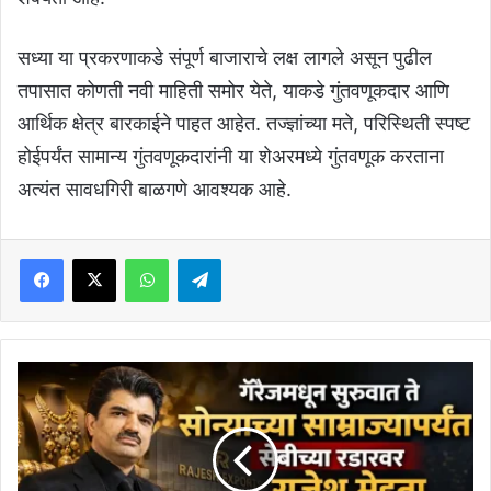
सध्या या प्रकरणाकडे संपूर्ण बाजाराचे लक्ष लागले असून पुढील
तपासात कोणती नवी माहिती समोर येते, याकडे गुंतवणूकदार आणि
आर्थिक क्षेत्र बारकाईने पाहत आहेत. तज्ज्ञांच्या मते, परिस्थिती स्पष्ट
होईपर्यंत सामान्य गुंतवणूकदारांनी या शेअरमध्ये गुंतवणूक करताना
अत्यंत सावधगिरी बाळगणे आवश्यक आहे.
Facebook
X
WhatsApp
Telegram
"₹10
हजारांपासून
हजारो
कोटींच्या
सोन्याच्या
साम्राज्यापर्यंत;