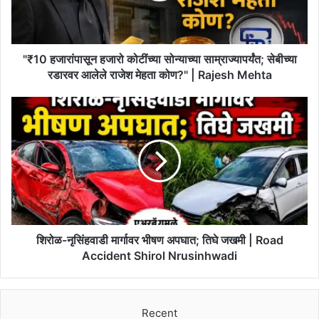
सेबीच्या
रडारवर
आलेले
राजेश
"₹10 हजारांपासून हजारो कोटींच्या सोन्याच्या साम्राज्यापर्यंत; सेबीच्या
मेहता
रडारवर आलेले राजेश मेहता कोण?" | Rajesh Mehta
कोण?"
|
शिरोळ-
Rajesh
नृसिंहवाडी
Mehta
मार्गावर
भीषण
अपघात;
तिघे
जखमी
|
Road
Accident
शिरोळ-नृसिंहवाडी मार्गावर भीषण अपघात; तिघे जखमी | Road
Shirol
Accident Shirol Nrusinhwadi
Nrusinhwadi
Recent