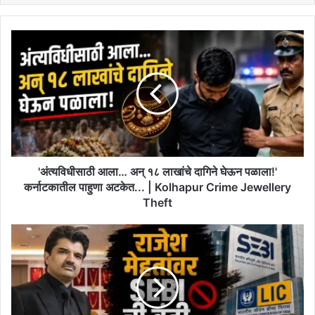
'अंत्यविधीसाठी
आला…
अन्
१८
लाखांचे
दागिने
घेऊन
पळाला!'
कर्नाटकातील
पाहुणा
'अंत्यविधीसाठी आला… अन् १८ लाखांचे दागिने घेऊन पळाला!'
अटकेत...
कर्नाटकातील पाहुणा अटकेत... | Kolhapur Crime Jewellery
|
Theft
Kolhapur
Crime
राजेश
Jewellery
मेहतांवर
Theft
'SEBI'
ची
बंदी,
LICलाही