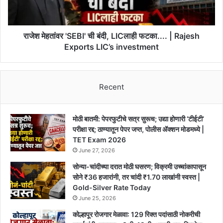
फटका....
|
Rajesh
Exports
राजेश मेहतांवर 'SEBI' ची बंदी, LICलाही फटका.... | Rajesh
LIC’s
Exports LIC’s investment
investment
Recent
मोठी बातमी: पेपरफुटीचे सत्र सुरूच; उद्या होणारी ‘टीईटी’
परीक्षा रद्द; ठाण्यातून पेपर जप्त, पोलीस ॲक्शन मोडमध्ये |
TET Exam 2026
June 27, 2026
सोन्या-चांदीच्या दरात मोठी घसरण; विक्रमी उच्चांकापासून
सोने ₹36 हजारांनी, तर चांदी ₹1.70 लाखांनी स्वस्त |
Gold-Silver Rate Today
June 25, 2026
कोल्हापूर रोजगार मेळावा: 129 रिक्त पदांसाठी नोकरीची