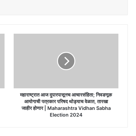
महाराष्ट्रात
आज
दुपारपासूनच
आचारसंहिता;
निवडणूक
आयोगाची
पत्रकार
परिषद
थोड्याच
वेळात,
महाराष्ट्रात आज दुपारपासूनच आचारसंहिता; निवडणूक
तारखा
आयोगाची पत्रकार परिषद थोड्याच वेळात, तारखा
जाहीर
जाहीर होणार | Maharashtra Vidhan Sabha
होणार
Election 2024
|
Maharashtra
Vidhan