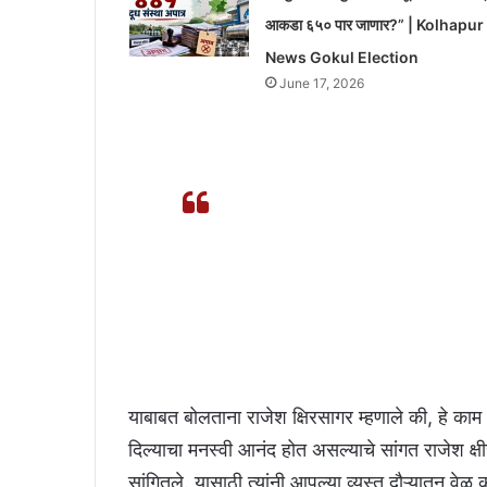
आकडा ६५० पार जाणार?” | Kolhapur
News Gokul Election
June 17, 2026
\”जी आयुष्य भरासाठी नवीन भाकरी मिळाली ती 
आपण आहात, ती तुम्ही स्वत: आमच्यासोबत खाय
होती.
याबाबत बोलताना राजेश क्षिरसागर म्हणाले की, हे काम 
दिल्याचा मनस्वी आनंद होत असल्याचे सांगत राजेश क्षी
सांगितले. यासाठी त्यांनी आपल्या व्यस्त दौऱ्यातून वेळ