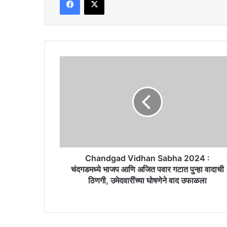
Chandgad
Vidhan
Sabha
2024
:
चंदगडमध्ये
भाजप
आणि
अजित
पवार
Chandgad Vidhan Sabha 2024 :
गटात
चंदगडमध्ये भाजप आणि अजित पवार गटात पुन्हा वादाची
पुन्हा
ठिणगी, उमेदवारींच्या घोषणेने वाद उफाळला
वादाची
ठिणगी,
उमेदवारींच्या
घोषणेने