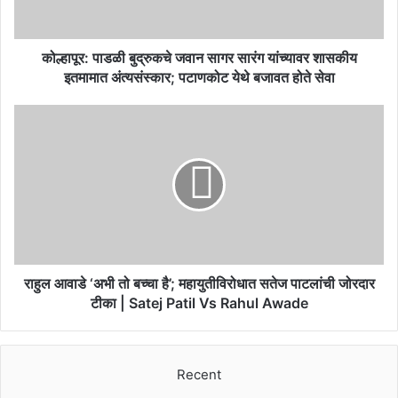
शासकीय
इतमामात
अंत्यसंस्कार;
कोल्हापूर: पाडळी बुद्रुकचे जवान सागर सारंग यांच्यावर शासकीय
पटाणकोट
इतमामात अंत्यसंस्कार; पटाणकोट येथे बजावत होते सेवा
येथे
बजावत
राहुल
होते
आवाडे
सेवा
‘अभी
तो
बच्चा
है’;
महायुतीविरोधात
सतेज
पाटलांची
जोरदार
राहुल आवाडे ‘अभी तो बच्चा है’; महायुतीविरोधात सतेज पाटलांची जोरदार
टीका
टीका | Satej Patil Vs Rahul Awade
|
Satej
Patil
Recent
Vs
Rahul