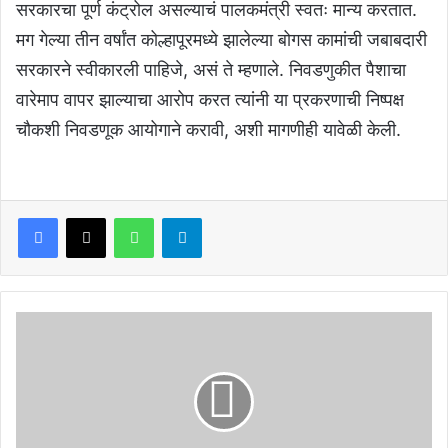
सरकारचा पूर्ण कंट्रोल असल्याचं पालकमंत्री स्वतः मान्य करतात.
मग गेल्या तीन वर्षांत कोल्हापूरमध्ये झालेल्या बोगस कामांची जबाबदारी
सरकारने स्वीकारली पाहिजे, असं ते म्हणाले. निवडणुकीत पैशाचा
वारेमाप वापर झाल्याचा आरोप करत त्यांनी या प्रकरणाची निष्पक्ष
चौकशी निवडणूक आयोगाने करावी, अशी मागणीही यावेळी केली.
Facebook
X
WhatsApp
Telegram
कोल्हापूर:
पाडळी
बुद्रुकचे
जवान
सागर
सारंग
यांच्यावर