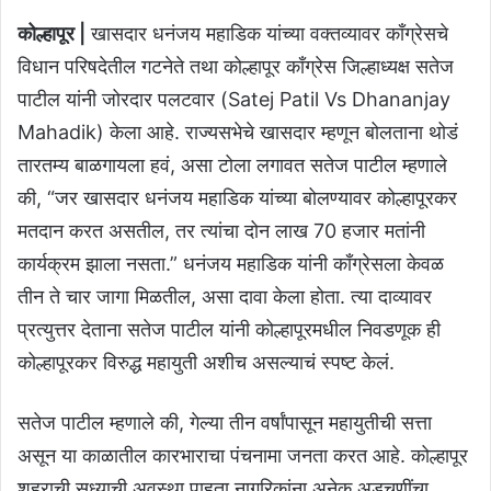
कोल्हापूर |
खासदार धनंजय महाडिक यांच्या वक्तव्यावर काँग्रेसचे
विधान परिषदेतील गटनेते तथा कोल्हापूर काँग्रेस जिल्हाध्यक्ष सतेज
पाटील यांनी जोरदार पलटवार (Satej Patil Vs Dhananjay
Mahadik) केला आहे. राज्यसभेचे खासदार म्हणून बोलताना थोडं
तारतम्य बाळगायला हवं, असा टोला लगावत सतेज पाटील म्हणाले
की, “जर खासदार धनंजय महाडिक यांच्या बोलण्यावर कोल्हापूरकर
मतदान करत असतील, तर त्यांचा दोन लाख 70 हजार मतांनी
कार्यक्रम झाला नसता.” धनंजय महाडिक यांनी काँग्रेसला केवळ
तीन ते चार जागा मिळतील, असा दावा केला होता. त्या दाव्यावर
प्रत्युत्तर देताना सतेज पाटील यांनी कोल्हापूरमधील निवडणूक ही
कोल्हापूरकर विरुद्ध महायुती अशीच असल्याचं स्पष्ट केलं.
सतेज पाटील म्हणाले की, गेल्या तीन वर्षांपासून महायुतीची सत्ता
असून या काळातील कारभाराचा पंचनामा जनता करत आहे. कोल्हापूर
शहराची सध्याची अवस्था पाहता नागरिकांना अनेक अडचणींचा