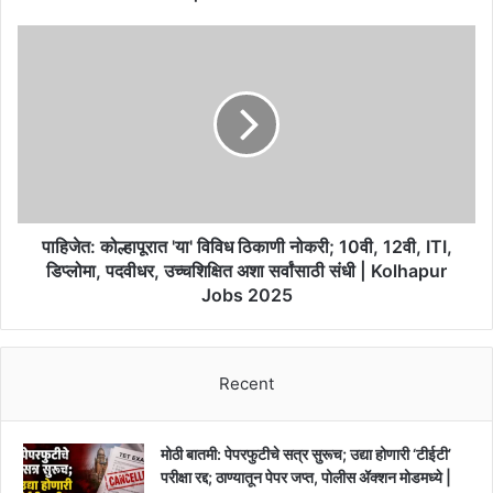
रिक्त
पदांची
पाहिजेत:
भरती
कोल्हापूरात
|
'या'
MAHAPREIT
विविध
Bharti
ठिकाणी
2025
नोकरी;
10वी,
12वी,
ITI,
डिप्लोमा,
पाहिजेत: कोल्हापूरात 'या' विविध ठिकाणी नोकरी; 10वी, 12वी, ITI,
पदवीधर,
डिप्लोमा, पदवीधर, उच्चशिक्षित अशा सर्वांसाठी संधी | Kolhapur
उच्चशिक्षित
Jobs 2025
अशा
सर्वांसाठी
संधी
|
Recent
Kolhapur
Jobs
2025
मोठी बातमी: पेपरफुटीचे सत्र सुरूच; उद्या होणारी ‘टीईटी’
परीक्षा रद्द; ठाण्यातून पेपर जप्त, पोलीस ॲक्शन मोडमध्ये |