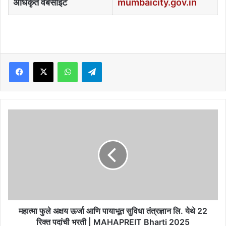
अधिकृत वेबसाईट
mumbaicity.gov.in
Facebook
X
WhatsApp
Telegram
महात्मा
फुले
अक्षय
ऊर्जा
आणि
पायाभूत
सुविधा
तंत्रज्ञान
लि.
येथे
महात्मा फुले अक्षय ऊर्जा आणि पायाभूत सुविधा तंत्रज्ञान लि. येथे 22
22
रिक्त पदांची भरती | MAHAPREIT Bharti 2025