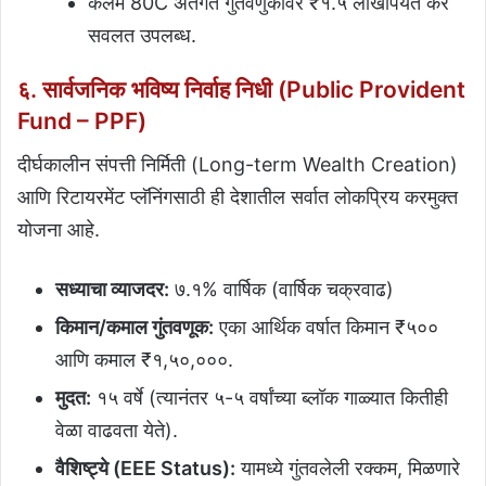
कलम 80C अंतर्गत गुंतवणुकीवर ₹१.५ लाखांपर्यंत कर
सवलत उपलब्ध.
६. सार्वजनिक भविष्य निर्वाह निधी (Public Provident
Fund – PPF)
दीर्घकालीन संपत्ती निर्मिती (Long-term Wealth Creation)
आणि रिटायरमेंट प्लॅनिंगसाठी ही देशातील सर्वात लोकप्रिय करमुक्त
योजना आहे.
सध्याचा व्याजदर:
७.१% वार्षिक (वार्षिक चक्रवाढ)
किमान/कमाल गुंतवणूक:
एका आर्थिक वर्षात किमान ₹५००
आणि कमाल ₹१,५०,०००.
मुदत:
१५ वर्षे (त्यानंतर ५-५ वर्षांच्या ब्लॉक गाळ्यात कितीही
वेळा वाढवता येते).
वैशिष्ट्ये (EEE Status):
यामध्ये गुंतवलेली रक्कम, मिळणारे