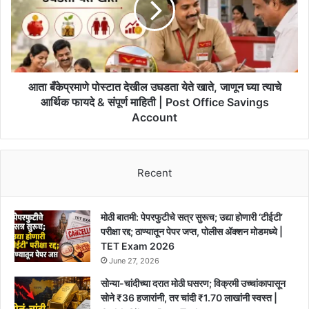
उघडता
येते
खाते,
जाणून
घ्या
त्याचे
आता बँकेप्रमाणे पोस्टात देखील उघडता येते खाते, जाणून घ्या त्याचे
आर्थिक
आर्थिक फायदे & संपूर्ण माहिती | Post Office Savings
फायदे
Account
&
संपूर्ण
माहिती
|
Recent
Post
Office
Savings
मोठी बातमी: पेपरफुटीचे सत्र सुरूच; उद्या होणारी ‘टीईटी’
Account
परीक्षा रद्द; ठाण्यातून पेपर जप्त, पोलीस ॲक्शन मोडमध्ये |
TET Exam 2026
June 27, 2026
सोन्या-चांदीच्या दरात मोठी घसरण; विक्रमी उच्चांकापासून
सोने ₹36 हजारांनी, तर चांदी ₹1.70 लाखांनी स्वस्त |