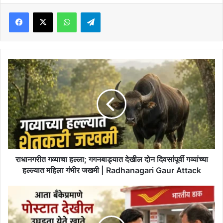
Facebook
X
WhatsApp
Telegram
राधानगरीत
गव्याचा
हल्ला;
गगनबाड्यात
देखील
दोन
दिवसांपूर्वी
गव्यांच्या
हल्ल्यात
महिला
राधानगरीत गव्याचा हल्ला; गगनबाड्यात देखील दोन दिवसांपूर्वी गव्यांच्या
गंभीर
हल्ल्यात महिला गंभीर जखमी | Radhanagari Gaur Attack
जखमी
|
आता
Radhanagari
बँकेप्रमाणे
Gaur
पोस्टात
Attack
देखील