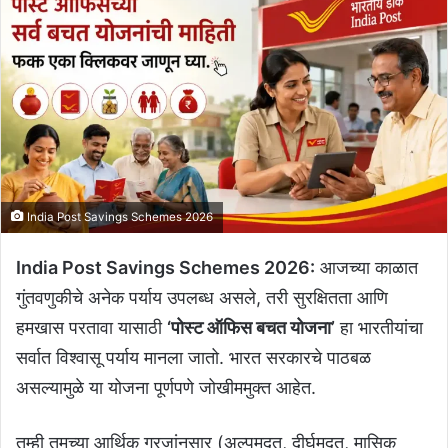
India Post Savings Schemes 2026
India Post Savings Schemes 2026:
आजच्या काळात
गुंतवणुकीचे अनेक पर्याय उपलब्ध असले, तरी सुरक्षितता आणि
हमखास परतावा यासाठी
‘पोस्ट ऑफिस बचत योजना’
हा भारतीयांचा
सर्वात विश्वासू पर्याय मानला जातो. भारत सरकारचे पाठबळ
असल्यामुळे या योजना पूर्णपणे जोखीममुक्त आहेत.
तुम्ही तुमच्या आर्थिक गरजांनुसार (अल्पमुदत, दीर्घमुदत, मासिक