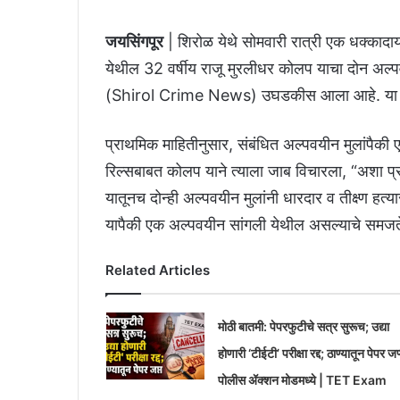
जयसिंगपूर
| शिरोळ येथे सोमवारी रात्री एक धक्काद
येथील 32 वर्षीय राजू मुरलीधर कोलप याचा दोन अल्पवयी
(Shirol Crime News) उघडकीस आला आहे. या प्र
प्राथमिक माहितीनुसार, संबंधित अल्पवयीन मुलांपैकी 
रिल्सबाबत कोलप याने त्याला जाब विचारला, “अशा प्र
यातूनच दोन्ही अल्पवयीन मुलांनी धारदार व तीक्ष्ण हत्
यापैकी एक अल्पवयीन सांगली येथील असल्याचे समजत
Related Articles
मोठी बातमी: पेपरफुटीचे सत्र सुरूच; उद्या
होणारी ‘टीईटी’ परीक्षा रद्द; ठाण्यातून पेपर जप
पोलीस ॲक्शन मोडमध्ये | TET Exam