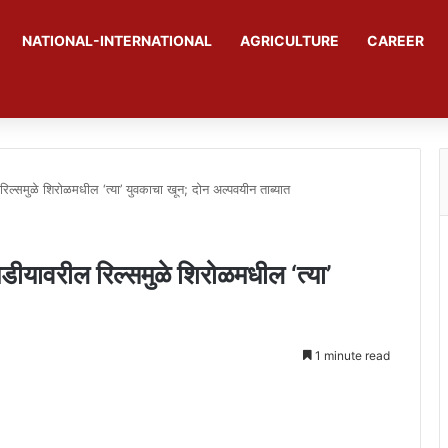
NATIONAL-INTERNATIONAL
AGRICULTURE
CAREER
मुळे शिरोळमधील ‘त्या’ युवकाचा खून; दोन अल्पवयीन ताब्यात
ावरील रिल्समुळे शिरोळमधील ‘त्या’
1 minute read