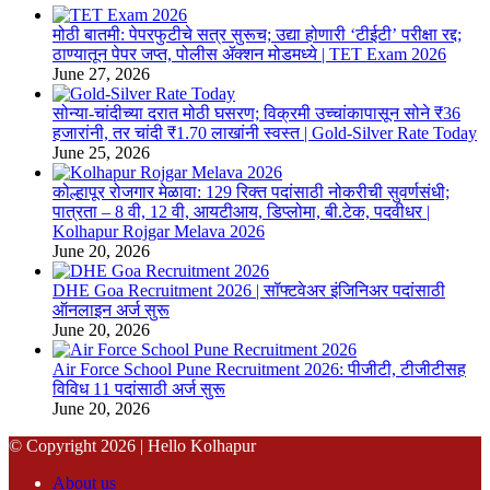
नृसिंहवाडी
महिना
येथे
15
मोठी बातमी: पेपरफुटीचे सत्र सुरूच; उद्या होणारी ‘टीईटी’ परीक्षा रद्द;
दत्तचरणी
हजार
ठाण्यातून पेपर जप्त, पोलीस ॲक्शन मोडमध्ये | TET Exam 2026
नतमस्तक
मानधन,
June 27, 2026
संधी
चुकवू
सोन्या-चांदीच्या दरात मोठी घसरण; विक्रमी उच्चांकापासून सोने ₹36
नका
हजारांनी, तर चांदी ₹1.70 लाखांनी स्वस्त | Gold-Silver Rate Today
|
June 25, 2026
Bank
of
कोल्हापूर रोजगार मेळावा: 129 रिक्त पदांसाठी नोकरीची सुवर्णसंधी;
Baroda
पात्रता – 8 वी, 12 वी, आयटीआय, डिप्लोमा, बी.टेक, पदवीधर |
Apprentice
Kolhapur Rojgar Melava 2026
Bharti
June 20, 2026
2025
DHE Goa Recruitment 2026 | सॉफ्टवेअर इंजिनिअर पदांसाठी
ऑनलाइन अर्ज सुरू
June 20, 2026
Air Force School Pune Recruitment 2026: पीजीटी, टीजीटीसह
विविध 11 पदांसाठी अर्ज सुरू
June 20, 2026
© Copyright 2026 |
Hello Kolhapur
About us