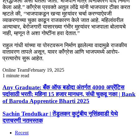
श्रद्धांजली असा घेतला जातो. भाजपाने मात्र विनाकारण वाद निर्माण
केला आहे.” काँग्रेस प्रवक्ते अतुल लोंढे यांनी भाजपावर टीका करत
म्हटले की, “भाजपाकडून खऱ्या मुद्द्यांवर चर्चा करण्याऐवजी
व्याकरणाच्या चुका काढून राजकारण केले जात आहे. महिलांवरील
अत्याचार, बेरोजगारी यासारख्या गंभीर मुद्द्यांवर भाजपाला बोलायचे
नाही, म्हणून ते अशा गोष्टींना हवा देतात.”
राहुल गांधी यांच्या या पोस्टवरून निर्माण झालेल्या वादामुळे राजकीय
वातावरण तापले असून, यावर काँग्रेस आणि भाजपमध्ये आरोप-
प्रत्यारोप सुरू आहेत.
Online Team
February 19, 2025
1 minute read
Facebook
X
WhatsApp
Telegram
Facebook
X
WhatsApp
Telegram
Any
Any Graduate: बँक ऑफ बडोदा अंतर्गत 4000 अप्रेंटिस
Graduate:
पदांसाठी भरती; महिना 15 हजार मानधन, संधी चुकवू नका | Bank
बँक
of Baroda Apprentice Bharti 2025
ऑफ
बडोदा
Sachin
Sachin Tendulkar | तेंडुलकर कुटुंबीय नृसिंहवाडी येथे
अंतर्गत
Tendulkar
दत्तचरणी नतमस्तक
4000
|
अप्रेंटिस
तेंडुलकर
पदांसाठी
Recent
कुटुंबीय
भरती;