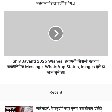
पडद्यामागं हालचालींना वेग..!
Shiv
Jayanti
2025
Wishes:
छत्रपती
शिवाजी
महाराज
जयंतीनिमित्त
Message,
WhatsApp
Shiv Jayanti 2025 Wishes: छत्रपती शिवाजी महाराज
Status,
जयंतीनिमित्त Message, WhatsApp Status, Images द्वारे द्या
Images
खास शुभेच्छा!
द्वारे
द्या
खास
शुभेच्छा!
Recent
मोठी बातमी: पेपरफुटीचे सत्र सुरूच; उद्या होणारी ‘टीईटी’