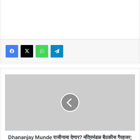
आयोजित करण्यात आला आहे.
Facebook
X
WhatsApp
Telegram
Dhananjay
Munde
राजीनामा
देणार?
मंत्रिमंडळ
बैठकीस
गैरहजर;
पडद्यामागं
हालचालींना
वेग..!
Dhananjay Munde राजीनामा देणार? मंत्रिमंडळ बैठकीस गैरहजर;