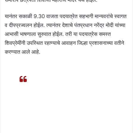
यानंतर सकाळी 9.30 वाजता पदयात्रेत सहभागी मान्यवरांचे स्वागत
व दीपप्रज्वलन होईल. त्यानंतर देशाचे पंतप्रधान नरेंद्र मोदी यांच्या
आभासी भाषणाला सुरुवात होईल. तरी या पदयात्रेस समस्त
शिवप्रेमींनी उपस्थित रहाण्याचे आवाहन जिल्हा प्रशासनाच्या वतीने
करण्यात आले आहे.
केंद्रीय युवा व्यवहार आणि क्रीडा मंत्रालयाने 19
फेब्रुवारी रोजी महाराष्ट्रातील सर्व 36 जिल्ह्यांमध्ये
राज्यव्यापी ‘जय शिवाजी जय भारत’ पदयात्रा
आयोजित करण्याचा निर्णय घेतला आहे. या अनुषंगाने
मुख्य कार्यक्रम पुण्यातील शनिवार वाडा येथे