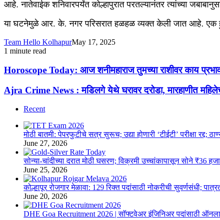
आहे. नातेवाईक शनिवारपर्यंत कोल्हापुरात परतल्यानंतर त्यांच्या जबाबान
या घटनेमुळे आर. के. नगर परिसरात हळहळ व्यक्त केली जात आहे. एक ह
Team Hello Kolhapur
May 17, 2025
1 minute read
Facebook
X
WhatsApp
Telegram
Facebook
X
WhatsApp
Telegram
Horoscope
Horoscope Today: आज शनीमहाराज तुमच्या राशीवर काय प्रभाव टा
Today:
आज
Ajra
Ajra Crime News : मडिलगे येथे घरावर दरोडा, मारहाणीत महिलेचा
शनीमहाराज
Crime
तुमच्या
News
Recent
राशीवर
:
काय
मडिलगे
प्रभाव
येथे
मोठी बातमी: पेपरफुटीचे सत्र सुरूच; उद्या होणारी ‘टीईटी’ परीक्षा रद्द
टाकणार,
घरावर
June 27, 2026
जाणून
दरोडा,
घ्या
मारहाणीत
सोन्या-चांदीच्या दरात मोठी घसरण; विक्रमी उच्चांकापासून सोने ₹36 हज
तुमचे
महिलेचा
June 25, 2026
राशीभविष्य
मृत्यु,
पतीही
कोल्हापूर रोजगार मेळावा: 129 रिक्त पदांसाठी नोकरीची सुवर्णसंधी; प
जखमी
June 20, 2026
DHE Goa Recruitment 2026 | सॉफ्टवेअर इंजिनिअर पदांसाठी ऑनलाइ