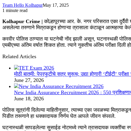
Team Hello Kolhapur
May 17, 2025
1 minute read
Facebook
X
WhatsApp
Telegram
Kolhapur Crime |
कोल्हापूरच्या आर. के. नगर परिसरात एका दुर्दै
असलेल्या तरुणाने मित्राकडून होणाऱ्या त्रासाला कंटाळून आत्महत्या के
करवीर पोलिस ठाण्यात या घटनेची नोंद झाली असून, घटनास्थळी पोलिसां
एमबीएच्या अंतिम वर्षात शिकत होता. त्याने नुकतीच अंतिम परीक्षा दिली
Related Articles
मोठी बातमी: पेपरफुटीचे सत्र सुरूच; उद्या होणारी ‘टीईटी’ परीक्
June 27, 2026
New India Assurance Recruitment 2026 : 550 प्रशिक्षणार्थ
June 18, 2026
पोलिस सूत्रांनी दिलेल्या माहितीनुसार, त्याच्या एका जवळच्या मित्राकड
पिडीत तरूणाने हा धक्कादायक निर्णय घेत आपले जीवन संपवले.
घटनास्थळी सापडलेल्या सुसाईड नोटमध्ये त्याने त्रासदायक व्यक्तींचा स