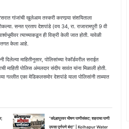
सरात गांजांची खुलेआम तस्करी करणार्‍या संशयिताला
 ठोकल्या. सनत प्रताप देशपांडे (वय 34, रा. राजारामपुरी 9 वी
 पार्श्वभूमीवर त्याच्याकडून ही विक्री केली जात होती. यावेळी
स्तगत केला आहे.
ंनी दिलेल्या माहितीनुसार, पोलिसांच्या रेकॉर्डवरील सराईत
्याची माहिती पोलिस अंमलदार संदीप सावंत यांना मिळाली होती.
व्या गल्लीत एका मेडिकलसमोर देशपांडे याला पोलिसांनी ताब्यात
र;
“कोल्हापूरवर भीषण पाणीसंकट; शहराचा पाणी
उपसा पूर्णपणे बंद!” | Kolhapur Water