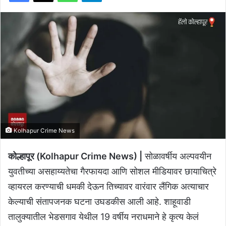
Kolhapur Crime News
कोल्हापूर (Kolhapur Crime News) |
सोळावर्षीय अल्पवयीन
युवतीच्या असहाय्यतेचा गैरफायदा आणि सोशल मीडियावर छायाचित्रे
व्हायरल करण्याची धमकी देऊन तिच्यावर वारंवार लैंगिक अत्याचार
केल्याची संतापजनक घटना उघडकीस आली आहे. शाहूवाडी
तालुक्यातील भेडसगाव येथील 19 वर्षीय नराधमाने हे कृत्य केलं