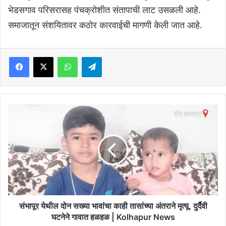
भेडसगाव परिसरासह पंचक्रोशीत संतापाची लाट उसळली आहे.
समाजातून संशयितावर कठोर कारवाईची मागणी केली जात आहे.
Facebook
X
WhatsApp
Telegram
संभापूर
येथील
दोन
सख्या
भावांचा
काही
तासांच्या
अंतराने
मृत्यू,
दुर्दैवी
संभापूर येथील दोन सख्या भावांचा काही तासांच्या अंतराने मृत्यू, दुर्दैवी
घटनेने
घटनेने गावात हळहळ | Kolhapur News
गावात