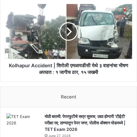
हळहळ
Kolhapur
|
Accident
Kolhapur
|
News
शिरोली
एमआयडीसी
येथे
३
वाहनांचा
भीषण
अपघात
Kolhapur Accident | शिरोली एमआयडीसी येथे ३ वाहनांचा भीषण
:
अपघात : १ जागीच ठार, १५ जखमी
१
जागीच
ठार,
Recent
१५
जखमी
मोठी बातमी: पेपरफुटीचे सत्र सुरूच; उद्या होणारी ‘टीईटी’
परीक्षा रद्द; ठाण्यातून पेपर जप्त, पोलीस ॲक्शन मोडमध्ये |
TET Exam 2026
June 27, 2026