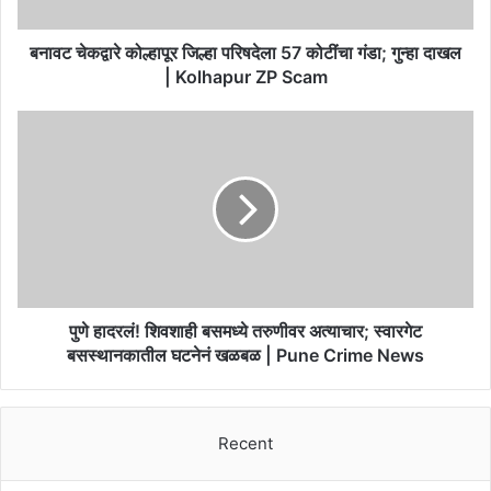
गंडा;
गुन्हा
दाखल
बनावट चेकद्वारे कोल्हापूर जिल्हा परिषदेला 57 कोटींचा गंडा; गुन्हा दाखल
|
| Kolhapur ZP Scam
Kolhapur
ZP
पुणे
Scam
हादरलं!
शिवशाही
बसमध्ये
तरुणीवर
अत्याचार;
स्वारगेट
बसस्थानकातील
घटनेनं
खळबळ
पुणे हादरलं! शिवशाही बसमध्ये तरुणीवर अत्याचार; स्वारगेट
|
बसस्थानकातील घटनेनं खळबळ | Pune Crime News
Pune
Crime
News
Recent