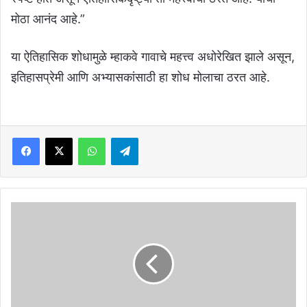
मोठा आनंद आहे.”
या ऐतिहासिक शोधामुळे म्हाकवे गावाचे महत्त्व अधोरेखित झाले असून,
इतिहासप्रेमी आणि अभ्यासकांसाठी हा शोध मोलाचा ठरत आहे.
Facebook
X
WhatsApp
Telegram
बनावट
चेकद्वारे
कोल्हापूर
जिल्हा
परिषदेला
57
कोटींचा