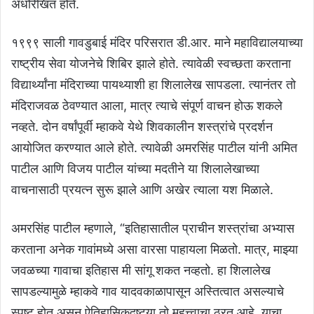
अधोरेखित होते.
१९९९ साली गावडुबाई मंदिर परिसरात डी.आर. माने महाविद्यालयाच्या
राष्ट्रीय सेवा योजनेचे शिबिर झाले होते. त्यावेळी स्वच्छता करताना
विद्यार्थ्यांना मंदिराच्या पायथ्याशी हा शिलालेख सापडला. त्यानंतर तो
मंदिराजवळ ठेवण्यात आला, मात्र त्याचे संपूर्ण वाचन होऊ शकले
नव्हते. दोन वर्षांपूर्वी म्हाकवे येथे शिवकालीन शस्त्रांचे प्रदर्शन
आयोजित करण्यात आले होते. त्यावेळी अमरसिंह पाटील यांनी अमित
पाटील आणि विजय पाटील यांच्या मदतीने या शिलालेखाच्या
वाचनासाठी प्रयत्न सुरू झाले आणि अखेर त्याला यश मिळाले.
अमरसिंह पाटील म्हणाले, “इतिहासातील प्राचीन शस्त्रांचा अभ्यास
करताना अनेक गावांमध्ये असा वारसा पाहायला मिळतो. मात्र, माझ्या
जवळच्या गावाचा इतिहास मी सांगू शकत नव्हतो. हा शिलालेख
सापडल्यामुळे म्हाकवे गाव यादवकाळापासून अस्तित्वात असल्याचे
स्पष्ट होत असून ऐतिहासिकदृष्ट्या तो महत्त्वाचा ठरत आहे. याचा